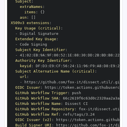
Subject
:
extraNames
:
items
:
{
}
asn
:
[
]
X509v3 extensions
:
Key Usage (critical)
:
-
Extended Key Usage
:
-
Subject Key Identifier
:
-
 41
:
02
:
EB
:
9A
:
9F
:
00
:
52
:
1E
:
88
:
30
:
DD
:
2B
:
BD
:
B8
:
22
:
63
Authority Key Identifier
:
keyid
:
 DF
:
D3
:
E9
:
CF
:
56
:
24
:
11
:
96
:
F9
:
A8
:
D8
:
E9
:
28
:
5
Subject Alternative Name (critical)
:
url
:
-
 https
:
//github.com/fox
-
it/dissect.util/.githu
OIDC Issuer
:
 https
:
GitHub Workflow Trigger
:
GitHub Workflow SHA
:
GitHub Workflow Name
:
GitHub Workflow Repository
:
 fox
-
GitHub Workflow Ref
:
OIDC Issuer (v2)
:
 https
:
Build Signer URI
:
 https
:
//github.com/fox
-
it/disse