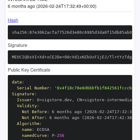
6 months ago (2026-02-24T17:32:49+00:00)
Hash
sha256:87e3062acfa77526d3e80c6985d3da0f15db85ab0a5d
Signature
MEUCIQDxVI+Xd+xCEJDe+O0cVd1xKEkUxF1jEJ/Tl+tYzTdgtQI
Public Key Certificate
data
:
Serial Number
:
'0x4f18c78e8d6bbfb1f842561fcccb310
Signature
:
Issuer
:
 O=sigstore.dev
,
 CN=sigstore
-
Validity
:
Not Before
:
 6 months ago (2026
-
02
-
24T17
:
32
:
38+0
Not After
:
 6 months ago (2026
-
02
-
24T17
:
42
:
38+00
Algorithm
:
name
:
namedCurve
:
 P
-
256