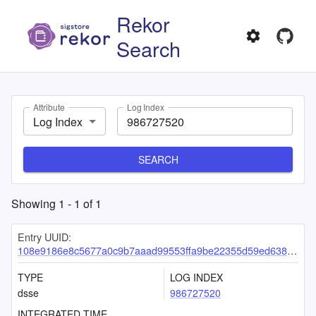
Rekor
Search
Attribute
Log Index
Log Index
SEARCH
Showing
1
-
1
of
1
Entry UUID:
108e9186e8c5677a0c9b7aaad99553ffa9be22355d59ed63840dc858f8003cc16d16049ed803f142
TYPE
LOG INDEX
dsse
986727520
INTEGRATED TIME