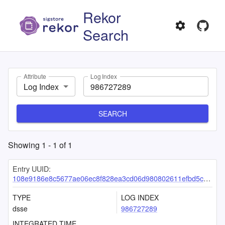
Rekor
Search
Attribute
Log Index
Log Index
SEARCH
Showing
1
-
1
of
1
Entry UUID:
108e9186e8c5677ae06ec8f828ea3cd06d980802611efbd5cc3bd9915b7d8daf5d50a1ec11d01ec1
TYPE
LOG INDEX
dsse
986727289
INTEGRATED TIME