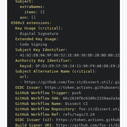
Subject
:
extraNames
:
items
:
{
}
asn
:
[
]
X509v3 extensions
:
Key Usage (critical)
:
-
Extended Key Usage
:
-
Subject Key Identifier
:
-
 41
:
02
:
EB
:
9A
:
9F
:
00
:
52
:
1E
:
88
:
30
:
DD
:
2B
:
BD
:
B8
:
22
:
63
Authority Key Identifier
:
keyid
:
 DF
:
D3
:
E9
:
CF
:
56
:
24
:
11
:
96
:
F9
:
A8
:
D8
:
E9
:
28
:
5
Subject Alternative Name (critical)
:
url
:
-
 https
:
//github.com/fox
-
it/dissect.util/.githu
OIDC Issuer
:
 https
:
GitHub Workflow Trigger
:
GitHub Workflow SHA
:
GitHub Workflow Name
:
GitHub Workflow Repository
:
 fox
-
GitHub Workflow Ref
:
OIDC Issuer (v2)
:
 https
:
Build Signer URI
:
 https
:
//github.com/fox
-
it/disse