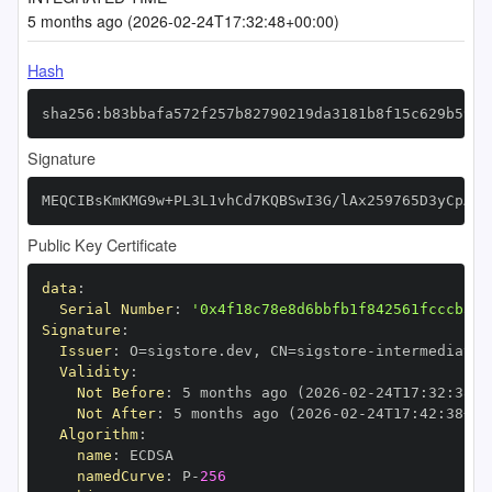
5 months ago (2026-02-24T17:32:48+00:00)
Hash
sha256:b83bbafa572f257b82790219da3181b8f15c629b59a2
Signature
MEQCIBsKmKMG9w+PL3L1vhCd7KQBSwI3G/lAx259765D3yCpAiA
Public Key Certificate
data
:
Serial Number
:
'0x4f18c78e8d6bbfb1f842561fcccb310
Signature
:
Issuer
:
 O=sigstore.dev
,
 CN=sigstore
-
Validity
:
Not Before
:
 5 months ago (2026
-
02
-
24T17
:
32
:
38+0
Not After
:
 5 months ago (2026
-
02
-
24T17
:
42
:
38+00
Algorithm
:
name
:
namedCurve
:
 P
-
256