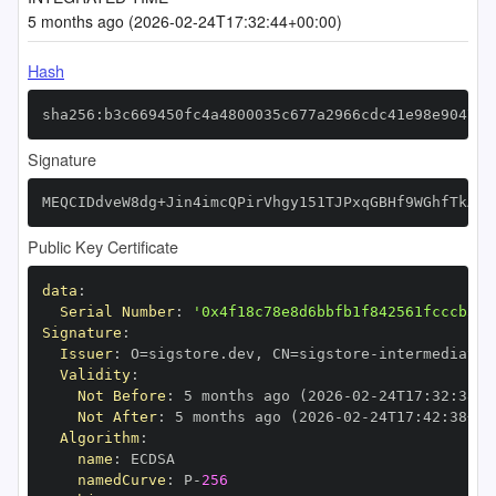
5 months ago (2026-02-24T17:32:44+00:00)
Hash
sha256:b3c669450fc4a4800035c677a2966cdc41e98e90473a
Signature
MEQCIDdveW8dg+Jin4imcQPirVhgy151TJPxqGBHf9WGhfTkAiB
Public Key Certificate
data
:
Serial Number
:
'0x4f18c78e8d6bbfb1f842561fcccb310
Signature
:
Issuer
:
 O=sigstore.dev
,
 CN=sigstore
-
Validity
:
Not Before
:
 5 months ago (2026
-
02
-
24T17
:
32
:
38+0
Not After
:
 5 months ago (2026
-
02
-
24T17
:
42
:
38+00
Algorithm
:
name
:
namedCurve
:
 P
-
256