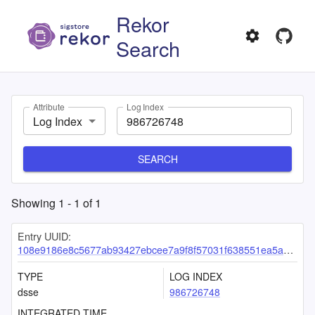
Rekor
Search
Attribute
Log Index
Log Index
SEARCH
Showing
1
-
1
of
1
Entry UUID:
108e9186e8c5677ab93427ebcee7a9f8f57031f638551ea5a2d10832364710cd8be136987f7b3b37
TYPE
LOG INDEX
dsse
986726748
INTEGRATED TIME