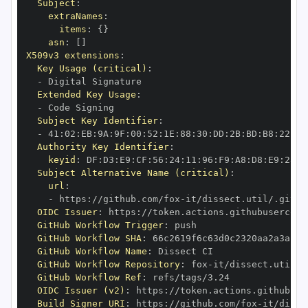
Subject
:
extraNames
:
items
:
{
}
asn
:
[
]
X509v3 extensions
:
Key Usage (critical)
:
-
Extended Key Usage
:
-
Subject Key Identifier
:
-
 41
:
02
:
EB
:
9A
:
9F
:
00
:
52
:
1E
:
88
:
30
:
DD
:
2B
:
BD
:
B8
:
22
:
63
Authority Key Identifier
:
keyid
:
 DF
:
D3
:
E9
:
CF
:
56
:
24
:
11
:
96
:
F9
:
A8
:
D8
:
E9
:
28
:
5
Subject Alternative Name (critical)
:
url
:
-
 https
:
//github.com/fox
-
it/dissect.util/.githu
OIDC Issuer
:
 https
:
GitHub Workflow Trigger
:
GitHub Workflow SHA
:
GitHub Workflow Name
:
GitHub Workflow Repository
:
 fox
-
GitHub Workflow Ref
:
OIDC Issuer (v2)
:
 https
:
Build Signer URI
:
 https
:
//github.com/fox
-
it/disse