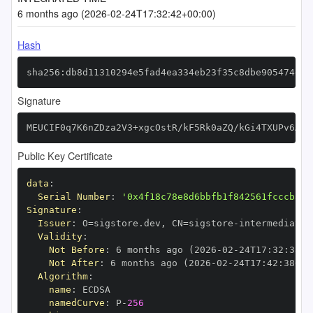
6 months ago (2026-02-24T17:32:42+00:00)
Hash
sha256:db8d11310294e5fad4ea334eb23f35c8dbe905474d38
Signature
MEUCIF0q7K6nZDza2V3+xgcOstR/kF5Rk0aZQ/kGi4TXUPv6AiE
Public Key Certificate
data
:
Serial Number
:
'0x4f18c78e8d6bbfb1f842561fcccb310
Signature
:
Issuer
:
 O=sigstore.dev
,
 CN=sigstore
-
Validity
:
Not Before
:
 6 months ago (2026
-
02
-
24T17
:
32
:
38+0
Not After
:
 6 months ago (2026
-
02
-
24T17
:
42
:
38+00
Algorithm
:
name
:
namedCurve
:
 P
-
256