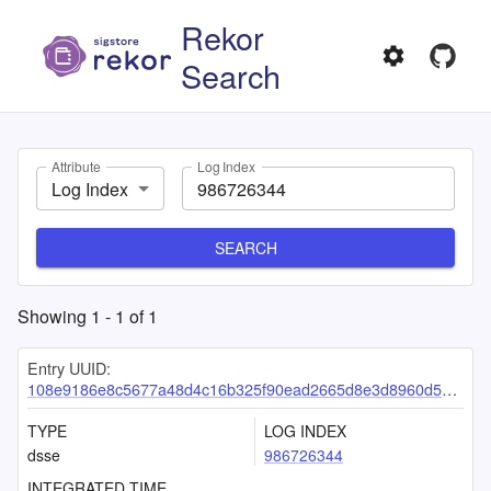
Rekor
Search
Attribute
Log Index
Log Index
SEARCH
Showing
1
-
1
of
1
Entry UUID:
108e9186e8c5677a48d4c16b325f90ead2665d8e3d8960d5c9988eec34db682273ab40dab2fc2688
TYPE
LOG INDEX
dsse
986726344
INTEGRATED TIME