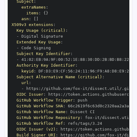
Subject
:
extraNames
:
items
:
{
}
asn
:
[
]
X509v3 extensions
:
Key Usage (critical)
:
-
Extended Key Usage
:
-
Subject Key Identifier
:
-
 41
:
02
:
EB
:
9A
:
9F
:
00
:
52
:
1E
:
88
:
30
:
DD
:
2B
:
BD
:
B8
:
22
:
63
Authority Key Identifier
:
keyid
:
 DF
:
D3
:
E9
:
CF
:
56
:
24
:
11
:
96
:
F9
:
A8
:
D8
:
E9
:
28
:
5
Subject Alternative Name (critical)
:
url
:
-
 https
:
//github.com/fox
-
it/dissect.util/.githu
OIDC Issuer
:
 https
:
GitHub Workflow Trigger
:
GitHub Workflow SHA
:
GitHub Workflow Name
:
GitHub Workflow Repository
:
 fox
-
GitHub Workflow Ref
:
OIDC Issuer (v2)
:
 https
:
Build Signer URI
:
 https
:
//github.com/fox
-
it/disse