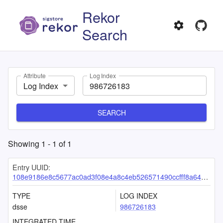
Rekor
Search
Attribute
Log Index
Log Index
SEARCH
Showing
1
-
1
of
1
Entry UUID:
108e9186e8c5677ac0ad3f08e4a8c4eb526571490ccfff8a6436c0f1ed446e9b9878ac5cccdf018e
TYPE
LOG INDEX
dsse
986726183
INTEGRATED TIME