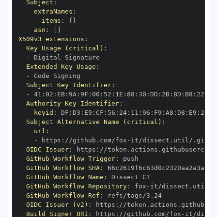
Subject
:
extraNames
:
items
:
{
}
asn
:
[
]
X509v3 extensions
:
Key Usage (critical)
:
-
Extended Key Usage
:
-
Subject Key Identifier
:
-
 41
:
02
:
EB
:
9A
:
9F
:
00
:
52
:
1E
:
88
:
30
:
DD
:
2B
:
BD
:
B8
:
22
:
63
Authority Key Identifier
:
keyid
:
 DF
:
D3
:
E9
:
CF
:
56
:
24
:
11
:
96
:
F9
:
A8
:
D8
:
E9
:
28
:
5
Subject Alternative Name (critical)
:
url
:
-
 https
:
//github.com/fox
-
it/dissect.util/.githu
OIDC Issuer
:
 https
:
GitHub Workflow Trigger
:
GitHub Workflow SHA
:
GitHub Workflow Name
:
GitHub Workflow Repository
:
 fox
-
GitHub Workflow Ref
:
OIDC Issuer (v2)
:
 https
:
Build Signer URI
:
 https
:
//github.com/fox
-
it/disse