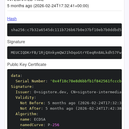
5 months ago (2026-02-24T17:32:41+00:00)
Hash
sha256:c7b32a6545dc111b726b67b0e37bf10eb7b0ddbd576e
Signature
MEUCIQDKrFB/1RjQXnkymQWJ1hOqoGtrYEeqRn8ALkdh57FwIAI
Public Key Certificate
data
:
Serial Number
:
'0x4f18c78e8d6bbfb1f842561fcccb310
Signature
:
Issuer
:
 O=sigstore.dev
,
 CN=sigstore
-
Validity
:
Not Before
:
 5 months ago (2026
-
02
-
24T17
:
32
:
38+0
Not After
:
 5 months ago (2026
-
02
-
24T17
:
42
:
38+00
Algorithm
:
name
:
namedCurve
:
 P
-
256