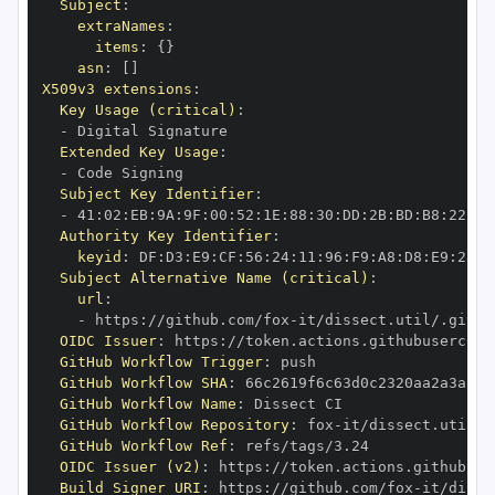
Subject
:
extraNames
:
items
:
{
}
asn
:
[
]
X509v3 extensions
:
Key Usage (critical)
:
-
Extended Key Usage
:
-
Subject Key Identifier
:
-
 41
:
02
:
EB
:
9A
:
9F
:
00
:
52
:
1E
:
88
:
30
:
DD
:
2B
:
BD
:
B8
:
22
:
63
Authority Key Identifier
:
keyid
:
 DF
:
D3
:
E9
:
CF
:
56
:
24
:
11
:
96
:
F9
:
A8
:
D8
:
E9
:
28
:
5
Subject Alternative Name (critical)
:
url
:
-
 https
:
//github.com/fox
-
it/dissect.util/.githu
OIDC Issuer
:
 https
:
GitHub Workflow Trigger
:
GitHub Workflow SHA
:
GitHub Workflow Name
:
GitHub Workflow Repository
:
 fox
-
GitHub Workflow Ref
:
OIDC Issuer (v2)
:
 https
:
Build Signer URI
:
 https
:
//github.com/fox
-
it/disse