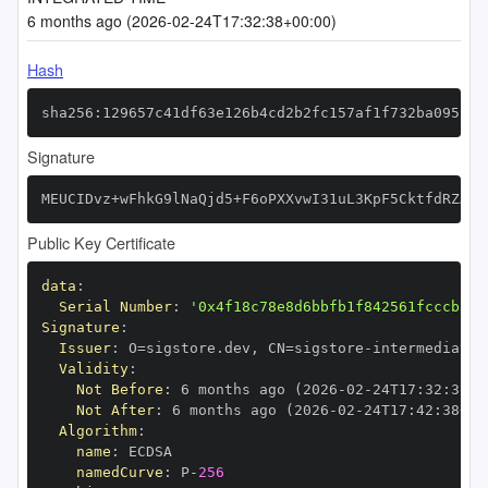
6 months ago (2026-02-24T17:32:38+00:00)
Hash
sha256:129657c41df63e126b4cd2b2fc157af1f732ba095c04
Signature
MEUCIDvz+wFhkG9lNaQjd5+F6oPXXvwI31uL3KpF5CktfdRZAiE
Public Key Certificate
data
:
Serial Number
:
'0x4f18c78e8d6bbfb1f842561fcccb310
Signature
:
Issuer
:
 O=sigstore.dev
,
 CN=sigstore
-
Validity
:
Not Before
:
 6 months ago (2026
-
02
-
24T17
:
32
:
38+0
Not After
:
 6 months ago (2026
-
02
-
24T17
:
42
:
38+00
Algorithm
:
name
:
namedCurve
:
 P
-
256