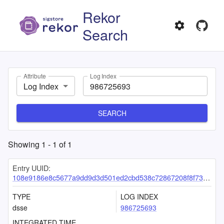
Rekor
Search
Attribute
Log Index
Log Index
SEARCH
Showing
1
-
1
of
1
Entry UUID:
108e9186e8c5677a9dd9d3d501ed2cbd538c72867208f8f734cda37ebc656aee7f8965a284a1dd14
TYPE
LOG INDEX
dsse
986725693
INTEGRATED TIME