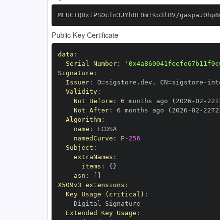
MEUCIQDxlPSOcfn3JYhBFOm+Ko3lBV/gaspaJOhp8
Public Key Certificate
data
:
Serial Number
:
'0x4a860041feefe67b11f0c
Signature
:
Issuer
:
 O=sigstore.dev
,
 CN=sigstore
-
Validity
:
Not Before
:
 6 months ago (2026
-
02
-
22T
Not After
:
 6 months ago (2026
-
02
-
22T2
Algorithm
:
name
:
namedCurve
:
 P
-
256
Subject
:
extraNames
:
items
:
{
}
asn
:
[
]
X509v3 extensions
:
Key Usage (critical)
:
-
Extended Key Usage
: