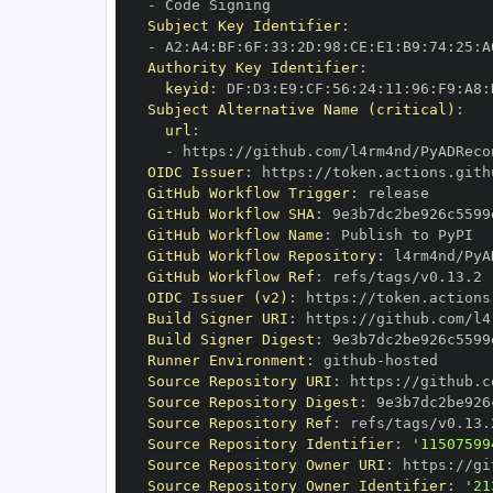
-
Subject Key Identifier
:
-
 A2
:
A4
:
BF
:
6F
:
33
:
2D
:
98
:
CE
:
E1
:
B9
:
74
:
25
:
A
Authority Key Identifier
:
keyid
:
 DF
:
D3
:
E9
:
CF
:
56
:
24
:
11
:
96
:
F9
:
A8
:
Subject Alternative Name (critical)
:
url
:
-
 https
:
OIDC Issuer
:
 https
:
GitHub Workflow Trigger
:
GitHub Workflow SHA
:
GitHub Workflow Name
:
GitHub Workflow Repository
:
GitHub Workflow Ref
:
OIDC Issuer (v2)
:
 https
:
Build Signer URI
:
 https
:
Build Signer Digest
:
Runner Environment
:
 github
-
Source Repository URI
:
 https
:
Source Repository Digest
:
Source Repository Ref
:
Source Repository Identifier
:
'11507599
Source Repository Owner URI
:
 https
:
Source Repository Owner Identifier
:
'21