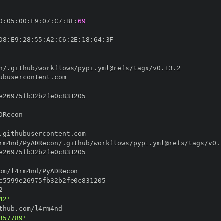
0
:
05
:
00
:
F9
:
07
:
C7
:
BF
:
69
D8
:
E9
:
28
:
55
:
A2
:
C6
:
2E
:
18
:
64
:
42'
357789'