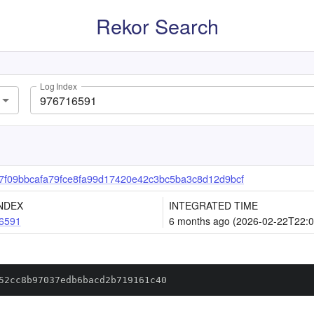
Rekor Search
Log Index
f09bbcafa79fce8fa99d17420e42c3bc5ba3c8d12d9bcf
NDEX
INTEGRATED TIME
6591
6 months ago (2026-02-22T22:0
52cc8b97037edb6bacd2b719161c40