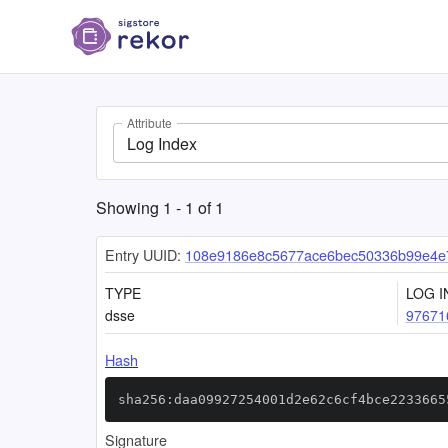
Attribute
Log Index
Showing
1
-
1
of
1
Entry UUID:
108e9186e8c5677ace6bec50336b99e4e7
TYPE
LOG I
dsse
97671
Hash
sha256:daa09927254001d2e62c6cf4bce2233665
Signature