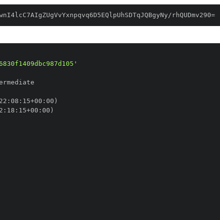
wnI4lcC7AIgZUgVvYxnpqvq6D5EQlpUhSDTqJQBgyNy/rhQUDmv290=
6830f1409dbc987d105'
22
:
08
:
15+00
:
2
:
18
:
15+00
: