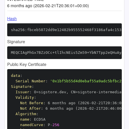
6 months ago (2026-02-21T20:36:01+00:00)
Hash
sha256:fbceb5072dd9e12482b955552468f3186afa4c1535ea
Signature
MEQCIAgPhGx7BZzOCc+tlIhcNEis5Zm59+YbN7Tpp2eQHuAyAiB
Public Key Certificate
data
:
Serial Number
:
'0x1bf5b55d4d0ebaf55a9adc5bfbc254d
Signature
:
Issuer
:
 O=sigstore.dev
,
 CN=sigstore
-
Validity
:
Not Before
:
 6 months ago (2026
-
02
-
21T20
:
36
:
00+0
Not After
:
 6 months ago (2026
-
02
-
21T20
:
46
:
00+00
Algorithm
:
name
:
namedCurve
:
 P
-
256