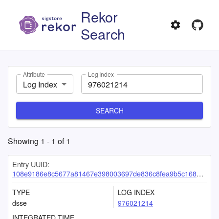
Rekor
Search
Attribute
Log Index
Log Index
SEARCH
Showing
1
-
1
of
1
Entry UUID:
108e9186e8c5677a81467e398003697de836c8fea9b5c168d51f3fabbc5200bd7e20b01fd9d60872
TYPE
LOG INDEX
dsse
976021214
INTEGRATED TIME