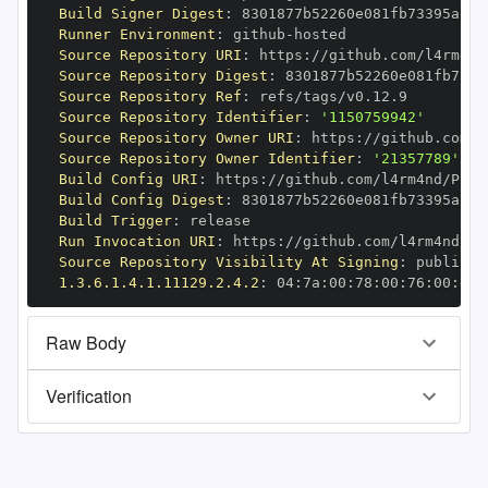
Build Signer Digest
:
Runner Environment
:
 github
-
Source Repository URI
:
 https
:
Source Repository Digest
:
Source Repository Ref
:
Source Repository Identifier
:
'1150759942'
Source Repository Owner URI
:
 https
:
Source Repository Owner Identifier
:
'21357789'
Build Config URI
:
 https
:
Build Config Digest
:
Build Trigger
:
Run Invocation URI
:
 https
:
Source Repository Visibility At Signing
:
1.3.6.1.4.1.11129.2.4.2
:
 04
:
7a
:
00
:
78
:
00
:
76
:
00
:
dd
:
Raw Body
Verification