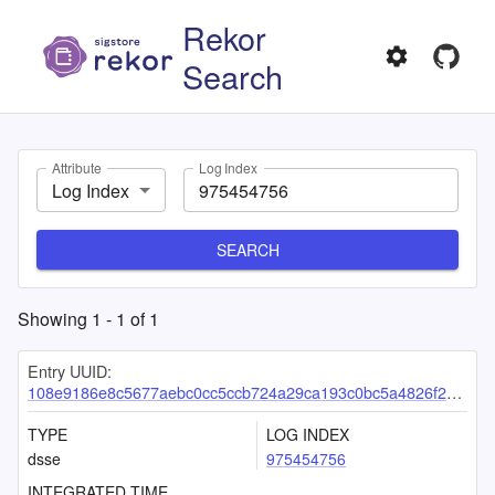
Rekor
Search
Attribute
Log Index
Log Index
SEARCH
Showing
1
-
1
of
1
Entry UUID:
108e9186e8c5677aebc0cc5ccb724a29ca193c0bc5a4826f2d115392f1f3e6a5817c3a52b0634ea8
TYPE
LOG INDEX
dsse
975454756
INTEGRATED TIME