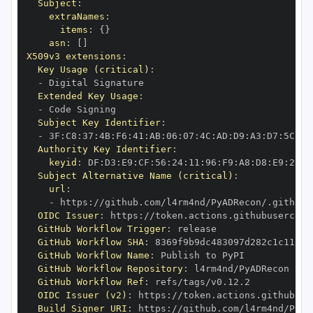
Subject
:
extraNames
:
items
:
{
}
asn
:
[
]
X509v3 extensions
:
Key Usage (critical)
:
-
Extended Key Usage
:
-
Subject Key Identifier
:
-
 3F
:
C8
:
37
:
4B
:
F6
:
41
:
AB
:
06
:
07
:
4C
:
AD
:
D9
:
A3
:
D7
:
5C
:
68
Authority Key Identifier
:
keyid
:
 DF
:
D3
:
E9
:
CF
:
56
:
24
:
11
:
96
:
F9
:
A8
:
D8
:
E9
:
28
:
5
Subject Alternative Name (critical)
:
url
:
-
 https
:
OIDC Issuer
:
 https
:
GitHub Workflow Trigger
:
GitHub Workflow SHA
:
GitHub Workflow Name
:
GitHub Workflow Repository
:
GitHub Workflow Ref
:
OIDC Issuer (v2)
:
 https
:
Build Signer URI
:
 https
: