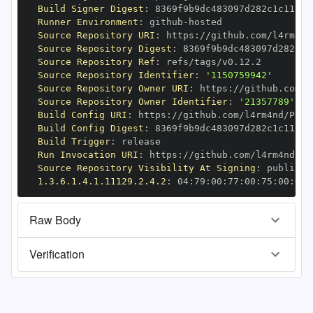
Build Signer Digest
:
Runner Environment
:
 github
-
Source Repository URI
:
 https
:
Source Repository Digest
:
Source Repository Ref
:
Source Repository Identifier
:
'1150759942'
Source Repository Owner URI
:
 https
:
Source Repository Owner Identifier
:
'21357789'
Build Config URI
:
 https
:
Build Config Digest
:
Build Trigger
:
Run Invocation URI
:
 https
:
Source Repository Visibility At Signing
:
1.3.6.1.4.1.11129.2.4.2
:
 04
:
79
:
00
:
77
:
00
:
75
:
00
:
dd
:
Raw Body
Verification