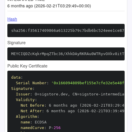
6 months ago (2026-02-21T03:29:49+00:00)
Hash
sha256:f35617409866a613225b79c7bdb6bc524eee1ce87a9a
Signature
MEYCIQDZcKqkrMpqZTbc36/XhkDAyRKRAu0WTRyvOXkv8itThgI
Public Key Certificate
data
:
Serial Number
:
'0x166094809bef155e7cfe32e5e48ffc9
Signature
:
Issuer
:
 O=sigstore.dev
,
 CN=sigstore
-
Validity
:
Not Before
:
 6 months ago (2026
-
02
-
21T03
:
29
:
49+0
Not After
:
 6 months ago (2026
-
02
-
21T03
:
39
:
49+00
Algorithm
:
name
:
namedCurve
:
 P
-
256