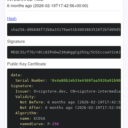
6 months ago (2026-02-19T17:42:56+00:00)
Hash
sha256:d0bb88f72b0a33179ae51b3003863520f2bfd09d5a80
Signature
MEQCIG/f7O/+8Ci8ZPobwZ30aKggCg2hSq/5CGIccoaY2zAJAiB
Public Key Certificate
data
:
Serial Number
:
'0x4a80b1eb33e4369faa5926a91b909c4
Signature
:
Issuer
:
 O=sigstore.dev
,
 CN=sigstore
-
Validity
:
Not Before
:
 6 months ago (2026
-
02
-
19T17
:
42
:
50+0
Not After
:
 6 months ago (2026
-
02
-
19T17
:
52
:
50+00
Algorithm
:
name
:
namedCurve
:
 P
-
256