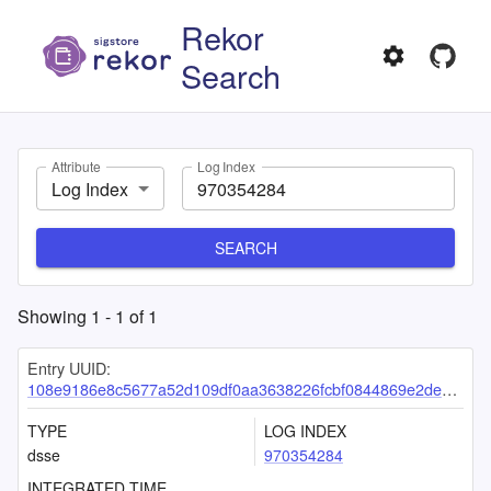
Rekor
Search
Attribute
Log Index
Log Index
SEARCH
Showing
1
-
1
of
1
Entry UUID:
108e9186e8c5677a52d109df0aa3638226fcbf0844869e2de36ffec9fabc3c07fb91d20201ab66e4
TYPE
LOG INDEX
dsse
970354284
INTEGRATED TIME