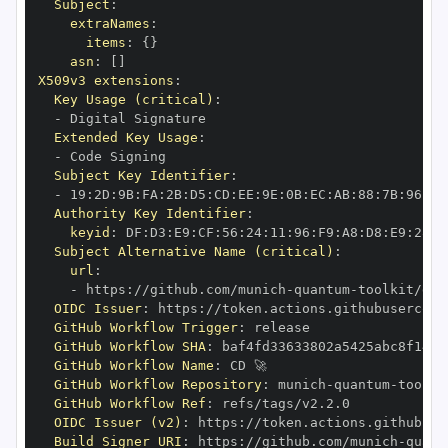
Subject
:
extraNames
:
items
:
{
}
asn
:
[
]
X509v3 extensions
:
Key Usage (critical)
:
-
Extended Key Usage
:
-
Subject Key Identifier
:
-
 19
:
2D
:
9B
:
FA
:
2B
:
D5
:
CD
:
EE
:
9E
:
0B
:
EC
:
AB
:
88
:
7B
:
96
:
8C
Authority Key Identifier
:
keyid
:
 DF
:
D3
:
E9
:
CF
:
56
:
24
:
11
:
96
:
F9
:
A8
:
D8
:
E9
:
28
:
5
Subject Alternative Name (critical)
:
url
:
-
 https
:
//github.com/munich
-
quantum
-
OIDC Issuer
:
 https
:
GitHub Workflow Trigger
:
GitHub Workflow SHA
:
GitHub Workflow Name
:
GitHub Workflow Repository
:
 munich
-
quantum
-
GitHub Workflow Ref
:
OIDC Issuer (v2)
:
 https
:
Build Signer URI
:
 https
:
//github.com/munich
-
quant