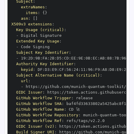
Subject
:
extraNames
:
items
:
{
}
asn
:
[
]
X509v3 extensions
:
Key Usage (critical)
:
-
Extended Key Usage
:
-
Subject Key Identifier
:
-
 19
:
2D
:
9B
:
FA
:
2B
:
D5
:
CD
:
EE
:
9E
:
0B
:
EC
:
AB
:
88
:
7B
:
96
:
8C
Authority Key Identifier
:
keyid
:
 DF
:
D3
:
E9
:
CF
:
56
:
24
:
11
:
96
:
F9
:
A8
:
D8
:
E9
:
28
:
5
Subject Alternative Name (critical)
:
url
:
-
 https
:
//github.com/munich
-
quantum
-
OIDC Issuer
:
 https
:
GitHub Workflow Trigger
:
GitHub Workflow SHA
:
GitHub Workflow Name
:
GitHub Workflow Repository
:
 munich
-
quantum
-
GitHub Workflow Ref
:
OIDC Issuer (v2)
:
 https
:
Build Signer URI
:
 https
:
//github.com/munich
-
quant