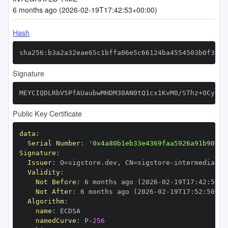
6 months ago (2026-02-19T17:42:53+00:00)
Hash
sha256:b3a2a32eae65c1bffa06e5c66124ba4554503b0f3001
Signature
MEYCIQDLRbV5PfAUaubwMHDM30AN0tQ1cx1KvM0/SThz+OCy3gI
Public Key Certificate
data
:
Serial Number
:
'0x4a80b1eb33e4369faa5926a91b909c4
Signature
:
Issuer
:
 O=sigstore.dev
,
 CN=sigstore
-
Validity
:
Not Before
:
 6 months ago (2026
-
02
-
19T17
:
42
:
50+0
Not After
:
 6 months ago (2026
-
02
-
19T17
:
52
:
50+00
Algorithm
:
name
:
namedCurve
:
 P
-
256