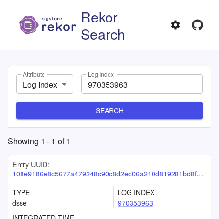
Rekor
Search
Attribute
Log Index
Log Index
SEARCH
Showing
1
-
1
of
1
Entry UUID:
108e9186e8c5677a479248c90c8d2ed06a210d819281bd8f24e01e688a60adb05b966e18013e8cd5
TYPE
LOG INDEX
dsse
970353963
INTEGRATED TIME