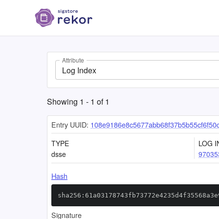
Attribute
Log Index
Showing
1
-
1
of
1
Entry UUID:
108e9186e8c5677abb68f37b5b55cf6f50
TYPE
LOG I
dsse
97035
Hash
sha256:61a03178743fb73772e4235d4f35568a3e
Signature