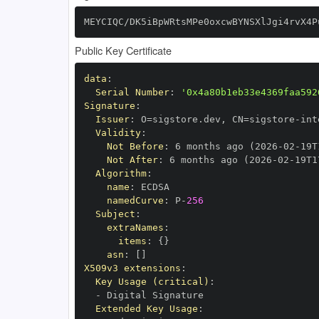
MEYCIQC/DK5iBpWRtsMPe0oxcwBYNSXlJgi4rvX4P
Public Key Certificate
data
:
Serial Number
:
'0x4a80b1eb33e4369faa592
Signature
:
Issuer
:
 O=sigstore.dev
,
 CN=sigstore
-
Validity
:
Not Before
:
 6 months ago (2026
-
02
-
19T
Not After
:
 6 months ago (2026
-
02
-
19T1
Algorithm
:
name
:
namedCurve
:
 P
-
256
Subject
:
extraNames
:
items
:
{
}
asn
:
[
]
X509v3 extensions
:
Key Usage (critical)
:
-
Extended Key Usage
: