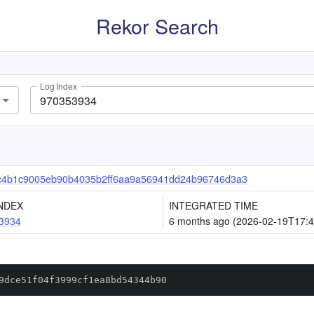
Rekor Search
Log Index
c4b1c9005eb90b4035b2ff6aa9a56941dd24b96746d3a3
NDEX
INTEGRATED TIME
3934
6 months ago (2026-02-19T17:4
9dce51f04f3999cf1ea8bd54344b90