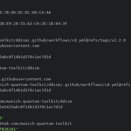
8
:
7B
:
96
:
8C
:
DC
:
00
:
C4
:
D8
:
E9
:
28
:
55
:
A2
:
C6
:
2E
:
18
:
64
:
tum
-
nich
-
quantum
-
om/munich
-
quantum
-
5'
thub.com/munich
-
quantum
-
7826161'