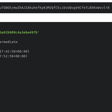
uTGBGh/mwIhAJIAkuhefkyK3M2QfCkicbsUQvgV4CfeTLB5KoWsvlr8
6a91b909c4a3ebe497b'
17
:
42
:
50+00
:
7
:
52
:
50+00
: