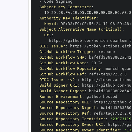
-
Subject Key Identifier
:
-
 19
:
2D
:
9B
:
FA
:
2B
:
D5
:
CD
:
EE
:
9E
:
0B
:
EC
:
AB
:
8
Authority Key Identifier
:
keyid
:
 DF
:
D3
:
E9
:
CF
:
56
:
24
:
11
:
96
:
F9
:
A8
:
Subject Alternative Name (critical)
:
url
:
-
 https
:
//github.com/munich
-
quantum
-
OIDC Issuer
:
 https
:
GitHub Workflow Trigger
:
GitHub Workflow SHA
:
GitHub Workflow Name
:
GitHub Workflow Repository
:
 munich
-
quan
GitHub Workflow Ref
:
OIDC Issuer (v2)
:
 https
:
Build Signer URI
:
 https
:
//github.com/mu
Build Signer Digest
:
Runner Environment
:
 github
-
Source Repository URI
:
 https
:
//github.c
Source Repository Digest
:
Source Repository Ref
:
Source Repository Identifier
:
'23973119
Source Repository Owner URI
:
 https
:
//gi
Source Repository Owner Identifier
:
'17