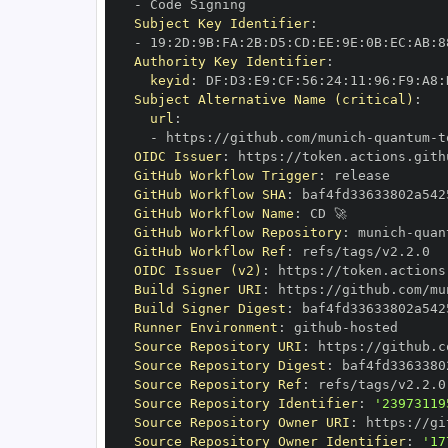
-
Subject Key Identifier
:
-
 19
:
2D
:
9B
:
FA
:
2B
:
D5
:
CD
:
EE
:
9E
:
0B
:
EC
:
AB
:
8
Authority Key Identifier
:
keyid
:
 DF
:
D3
:
E9
:
CF
:
56
:
24
:
11
:
96
:
F9
:
A8
:
Subject Alternative Name (critical)
:
url
:
-
 https
:
//github.com/munich
-
quantum
-
OIDC Issuer
:
 https
:
GitHub Workflow Trigger
:
GitHub Workflow SHA
:
GitHub Workflow Name
:
GitHub Workflow Repository
:
 munich
-
quan
GitHub Workflow Ref
:
OIDC Issuer (v2)
:
 https
:
Build Signer URI
:
 https
:
//github.com/mu
Build Signer Digest
:
Runner Environment
:
 github
-
Source Repository URI
:
 https
:
//github.c
Source Repository Digest
:
Source Repository Ref
:
Source Repository Identifier
:
'23973119
Source Repository Owner URI
:
 https
:
//gi
Source Repository Owner Identifier
:
'17