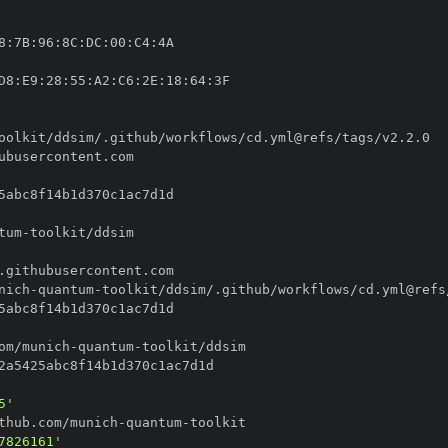
8
:
7B
:
96
:
8C
:
DC
:
00
:
C4
:
D8
:
E9
:
28
:
55
:
A2
:
C6
:
2E
:
18
:
64
:
tum
-
nich
-
quantum
-
om/munich
-
quantum
-
5'
thub.com/munich
-
quantum
-
7826161'