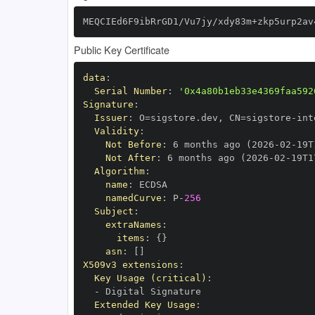
MEQCIEd6F9ibRrGD1/Vu7jy/xdy83m+zkp5urp2av
Public Key Certificate
data
:
Serial Number
:
'0x4a80b1eb33e4369faa592
Signature
:
Issuer
:
 O=sigstore.dev
,
 CN=sigstore
-
Validity
:
Not Before
:
 6 months ago (2026
-
02
-
19T
Not After
:
 6 months ago (2026
-
02
-
19T1
Algorithm
:
name
:
namedCurve
:
 P
-
256
Subject
:
extraNames
:
items
:
{
}
asn
:
[
]
X509v3 extensions
:
Key Usage (critical)
:
-
Extended Key Usage
: