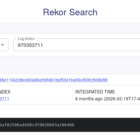
Rekor Search
Log Index
8e11f42c8ec60a6be59fd61beff241ba56cf69fc506b88
NDEX
INTEGRATED TIME
3711
6 months ago (2026-02-19T17:4
3af82506ad4d8cd7d626b03a106406