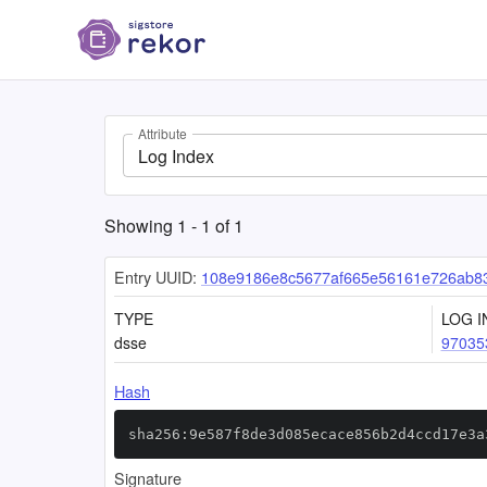
Attribute
Log Index
Showing
1
-
1
of
1
Entry UUID:
108e9186e8c5677af665e56161e726ab83
TYPE
LOG I
dsse
97035
Hash
sha256:9e587f8de3d085ecace856b2d4ccd17e3a
Signature