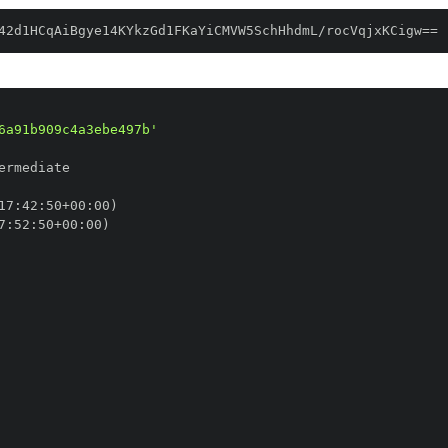
42d1HCqAiBgye14KYkzGd1FKaYiCMVW5SchHhdmL/rocVqjxKCigw==
6a91b909c4a3ebe497b'
17
:
42
:
50+00
:
7
:
52
:
50+00
: