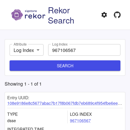
Rekor
Search
Attribute
Log Index
Log Index
SEARCH
Showing
1
-
1
of
1
Entry UUID:
108e9186e8c5677abac7b17f8b067fdb7eb689c4f954fbe6ee02ffc72dfd93208e16083ab277a200
TYPE
LOG INDEX
dsse
967106567
INTEGRATED TIME