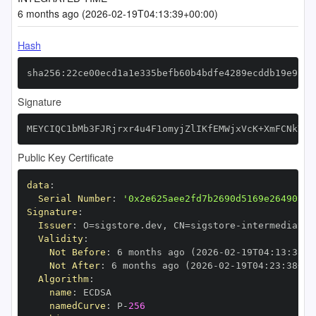
6 months ago (2026-02-19T04:13:39+00:00)
Hash
sha256:22ce00ecd1a1e335befb60b4bdfe4289ecddb19e9fde
Signature
MEYCIQC1bMb3FJRjrxr4u4F1omyjZlIKfEMWjxVcK+XmFCNkYAI
Public Key Certificate
data
:
Serial Number
:
'0x2e625aee2fd7b2690d5169e264905bf
Signature
:
Issuer
:
 O=sigstore.dev
,
 CN=sigstore
-
Validity
:
Not Before
:
 6 months ago (2026
-
02
-
19T04
:
13
:
38+0
Not After
:
 6 months ago (2026
-
02
-
19T04
:
23
:
38+00
Algorithm
:
name
:
namedCurve
:
 P
-
256