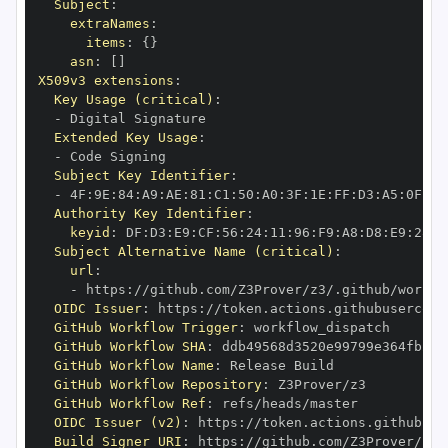
Subject
:
extraNames
:
items
:
{
}
asn
:
[
]
X509v3 extensions
:
Key Usage (critical)
:
-
Extended Key Usage
:
-
Subject Key Identifier
:
-
 4F
:
9E
:
84
:
A9
:
AE
:
81
:
C1
:
50
:
A0
:
3F
:
1E
:
FF
:
D3
:
A5
:
0F
:
EA
Authority Key Identifier
:
keyid
:
 DF
:
D3
:
E9
:
CF
:
56
:
24
:
11
:
96
:
F9
:
A8
:
D8
:
E9
:
28
:
5
Subject Alternative Name (critical)
:
url
:
-
 https
:
OIDC Issuer
:
 https
:
GitHub Workflow Trigger
:
GitHub Workflow SHA
:
GitHub Workflow Name
:
GitHub Workflow Repository
:
GitHub Workflow Ref
:
OIDC Issuer (v2)
:
 https
:
Build Signer URI
:
 https
: