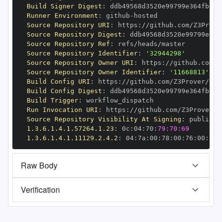
Build Signer Digest
:
Runner Environment
:
 github
-
Source Repository URI
:
 https
:
Source Repository Digest
:
Source Repository Ref
:
Source Repository Identifier
:
'32944298'
Source Repository Owner URI
:
 https
:
Source Repository Owner Identifier
:
'11668813'
Build Config URI
:
 https
:
Build Config Digest
:
Build Trigger
:
Run Invocation URI
:
 https
:
Source Repository Visibility At Signing
:
1.3.6.1.4.1.57264.1.23
:
 0c
:
04
:
70
:
79:70:69
1.3.6.1.4.1.11129.2.4.2
:
 04
:
7a
:
00
:
78
:
00
:
76
:
00
:
dd
:
Raw Body
Verification