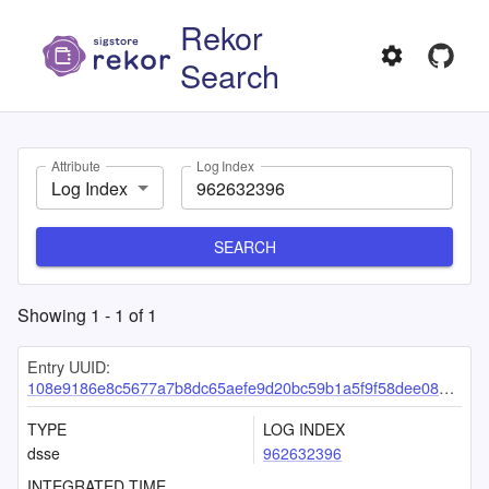
Rekor
Search
Attribute
Log Index
Log Index
SEARCH
Showing
1
-
1
of
1
Entry UUID:
108e9186e8c5677a7b8dc65aefe9d20bc59b1a5f9f58dee08396967f3e6ff4f9c2f348f6be77cd64
TYPE
LOG INDEX
dsse
962632396
INTEGRATED TIME