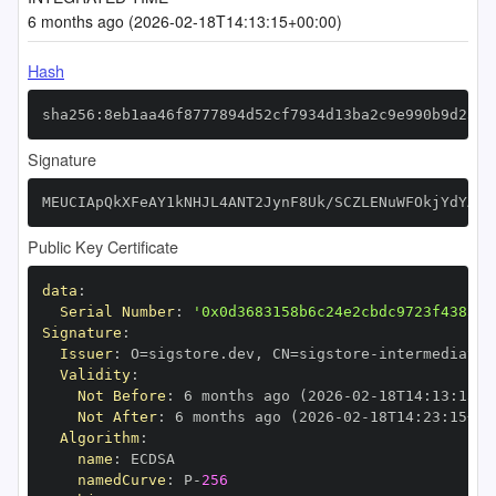
6 months ago (2026-02-18T14:13:15+00:00)
Hash
sha256:8eb1aa46f8777894d52cf7934d13ba2c9e990b9d236d
Signature
MEUCIApQkXFeAY1kNHJL4ANT2JynF8Uk/SCZLENuWFOkjYdYAiE
Public Key Certificate
data
:
Serial Number
:
'0x0d3683158b6c24e2cbdc9723f4383a9
Signature
:
Issuer
:
 O=sigstore.dev
,
 CN=sigstore
-
Validity
:
Not Before
:
 6 months ago (2026
-
02
-
18T14
:
13
:
15+0
Not After
:
 6 months ago (2026
-
02
-
18T14
:
23
:
15+00
Algorithm
:
name
:
namedCurve
:
 P
-
256