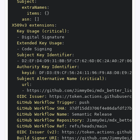
Subject
:
extraNames
:
items
:
{
}
asn
:
[
]
X509v3 extensions
:
Key Usage (critical)
:
-
Extended Key Usage
:
-
Subject Key Identifier
:
-
 D2
:
EF
:
D4
:
D9
:
31
:
BB
:
5F
:
C7
:
62
:
6D
:
0C
:
2A
:
A0
:
2F
:
06
:
7D
Authority Key Identifier
:
keyid
:
 DF
:
D3
:
E9
:
CF
:
56
:
24
:
11
:
96
:
F9
:
A8
:
D8
:
E9
:
28
:
5
Subject Alternative Name (critical)
:
url
:
-
 https
:
OIDC Issuer
:
 https
:
GitHub Workflow Trigger
:
GitHub Workflow SHA
:
GitHub Workflow Name
:
GitHub Workflow Repository
:
GitHub Workflow Ref
:
OIDC Issuer (v2)
:
 https
:
Build Signer URI
:
 https
: