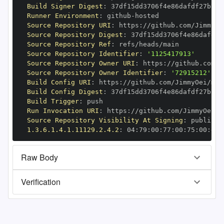
Build Signer Digest
:
Runner Environment
:
 github
-
Source Repository URI
:
 https
:
Source Repository Digest
:
Source Repository Ref
:
Source Repository Identifier
:
'1125417913'
Source Repository Owner URI
:
 https
:
Source Repository Owner Identifier
:
'72915212'
Build Config URI
:
 https
:
Build Config Digest
:
Build Trigger
:
Run Invocation URI
:
 https
:
Source Repository Visibility At Signing
:
1.3.6.1.4.1.11129.2.4.2
:
 04
:
79
:
00
:
77
:
00
:
75
:
00
:
dd
:
Raw Body
Verification