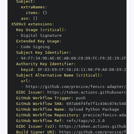
Subject
:
extraNames
:
items
:
{
}
asn
:
[
]
X509v3 extensions
:
Key Usage (critical)
:
-
Extended Key Usage
:
-
Subject Key Identifier
:
-
 94
:
F7
:
34
:
9D
:
AE
:
0C
:
AB
:
60
:
C0
:
D9
:
FC
:
F9
:
2E
:
19
:
2F
:
6B
Authority Key Identifier
:
keyid
:
 DF
:
D3
:
E9
:
CF
:
56
:
24
:
11
:
96
:
F9
:
A8
:
D8
:
E9
:
28
:
5
Subject Alternative Name (critical)
:
url
:
-
 https
:
//github.com/precice/fenics
-
OIDC Issuer
:
 https
:
GitHub Workflow Trigger
:
GitHub Workflow SHA
:
GitHub Workflow Name
:
GitHub Workflow Repository
:
 precice/fenics
-
GitHub Workflow Ref
:
OIDC Issuer (v2)
:
 https
:
Build Signer URI
:
 https
:
//github.com/precice/feni