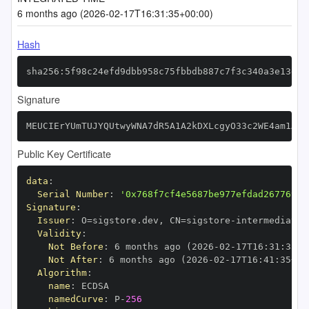
6 months ago (2026-02-17T16:31:35+00:00)
Hash
sha256:5f98c24efd9dbb958c75fbbdb887c7f3c340a3e13d48
Signature
MEUCIErYUmTUJYQUtwyWNA7dR5A1A2kDXLcgyO33c2WE4am1AiE
Public Key Certificate
data
:
Serial Number
:
'0x768f7cf4e5687be977efdad2677695d
Signature
:
Issuer
:
 O=sigstore.dev
,
 CN=sigstore
-
Validity
:
Not Before
:
 6 months ago (2026
-
02
-
17T16
:
31
:
35+0
Not After
:
 6 months ago (2026
-
02
-
17T16
:
41
:
35+00
Algorithm
:
name
:
namedCurve
:
 P
-
256