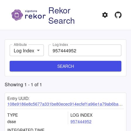
Rekor
Search
Attribute
Log Index
Log Index
SEARCH
Showing
1
-
1
of
1
Entry UUID:
108e9186e8c5677a331be80ecec914ecfef1a96e1a79ab6ba21906029a9b777b9bed3df156cb9d62
TYPE
LOG INDEX
dsse
957444952
INTEGRATED TIME