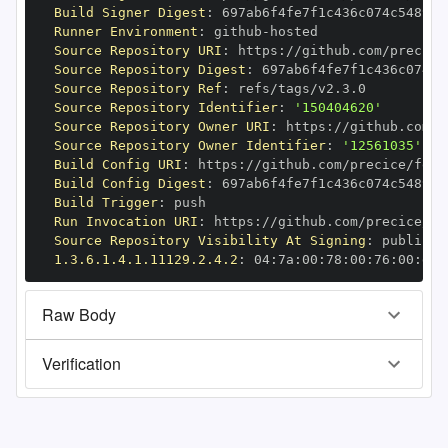
Build Signer Digest
:
Runner Environment
:
 github
-
Source Repository URI
:
 https
:
//github.com/precice
Source Repository Digest
:
Source Repository Ref
:
Source Repository Identifier
:
'150404620'
Source Repository Owner URI
:
 https
:
Source Repository Owner Identifier
:
'12561035'
Build Config URI
:
 https
:
//github.com/precice/feni
Build Config Digest
:
Build Trigger
:
Run Invocation URI
:
 https
:
//github.com/precice/fe
Source Repository Visibility At Signing
:
1.3.6.1.4.1.11129.2.4.2
:
 04
:
7a
:
00
:
78
:
00
:
76
:
00
:
dd
:
Raw Body
Verification