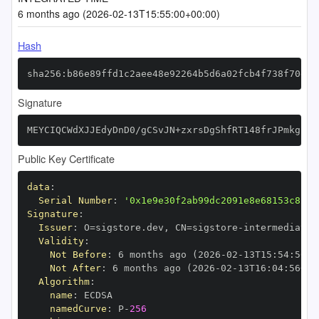
6 months ago (2026-02-13T15:55:00+00:00)
Hash
sha256:b86e89ffd1c2aee48e92264b5d6a02fcb4f738f70e1d
Signature
MEYCIQCWdXJJEdyDnD0/gCSvJN+zxrsDgShfRT148frJPmkgPQI
Public Key Certificate
data
:
Serial Number
:
'0x1e9e30f2ab99dc2091e8e68153c8200
Signature
:
Issuer
:
 O=sigstore.dev
,
 CN=sigstore
-
Validity
:
Not Before
:
 6 months ago (2026
-
02
-
13T15
:
54
:
56+0
Not After
:
 6 months ago (2026
-
02
-
13T16
:
04
:
56+00
Algorithm
:
name
:
namedCurve
:
 P
-
256