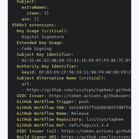
Subject
:
extraNames
:
items
:
{
}
asn
:
[
]
X509v3 extensions
:
Key Usage (critical)
:
-
Extended Key Usage
:
-
Subject Key Identifier
:
-
 62
:
35
:
AC
:
E2
:
4B
:
E8
:
72
:
41
:
1E
:
E9
:
07
:
F5
:
8E
:
7C
:
D7
:
E0
Authority Key Identifier
:
keyid
:
 DF
:
D3
:
E9
:
CF
:
56
:
24
:
11
:
96
:
F9
:
A8
:
D8
:
E9
:
28
:
5
Subject Alternative Name (critical)
:
url
:
-
 https
:
OIDC Issuer
:
 https
:
GitHub Workflow Trigger
:
GitHub Workflow SHA
:
GitHub Workflow Name
:
GitHub Workflow Repository
:
GitHub Workflow Ref
:
OIDC Issuer (v2)
:
 https
:
Build Signer URI
:
 https
: