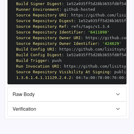
Build Signer Digest
:
Runner Environment
:
 github
-
Source Repository URI
:
 https
:
Source Repository Digest
:
Source Repository Ref
:
Source Repository Identifier
:
'6411898'
Source Repository Owner URI
:
 https
:
Source Repository Owner Identifier
:
'424629'
Build Config URI
:
 https
:
Build Config Digest
:
Build Trigger
:
Run Invocation URI
:
 https
:
Source Repository Visibility At Signing
:
1.3.6.1.4.1.11129.2.4.2
:
 04
:
7a
:
00
:
78
:
00
:
76
:
00
:
dd
:
Raw Body
Verification