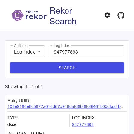
Rekor
Search
Attribute
Log Index
Log Index
SEARCH
Showing
1
-
1
of
1
Entry UUID:
108e9186e8c5677a016d67d918dafd6bf6fc6f461b05dfaa1b498f7aa64edc7f4011357a6c0a2e81
TYPE
LOG INDEX
dsse
947977893
INTEGRATED TIME