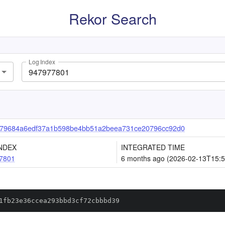
Rekor Search
Log Index
79684a6edf37a1b598be4bb51a2beea731ce20796cc92d0
NDEX
INTEGRATED TIME
7801
6 months ago (2026-02-13T15:5
1fb23e36ccea293bbd3cf72cbbbd39