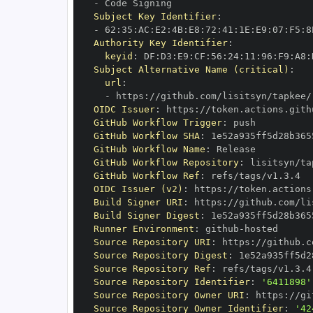
-
Subject Key Identifier
:
-
 62
:
35
:
AC
:
E2
:
4B
:
E8
:
72
:
41
:
1E
:
E9
:
07
:
F5
:
8
Authority Key Identifier
:
keyid
:
 DF
:
D3
:
E9
:
CF
:
56
:
24
:
11
:
96
:
F9
:
A8
:
Subject Alternative Name (critical)
:
url
:
-
 https
:
OIDC Issuer
:
 https
:
GitHub Workflow Trigger
:
GitHub Workflow SHA
:
GitHub Workflow Name
:
GitHub Workflow Repository
:
GitHub Workflow Ref
:
OIDC Issuer (v2)
:
 https
:
Build Signer URI
:
 https
:
Build Signer Digest
:
Runner Environment
:
 github
-
Source Repository URI
:
 https
:
Source Repository Digest
:
Source Repository Ref
:
Source Repository Identifier
:
'6411898'
Source Repository Owner URI
:
 https
:
Source Repository Owner Identifier
:
'42