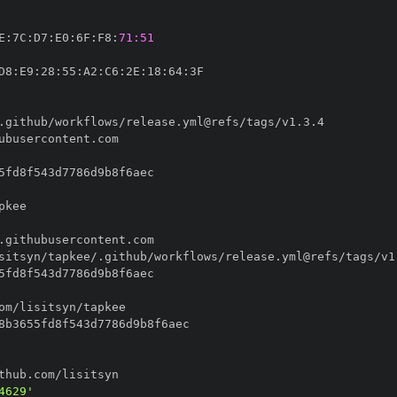
E
:
7C
:
D7
:
E0
:
6F
:
F8
:
71:51
D8
:
E9
:
28
:
55
:
A2
:
C6
:
2E
:
18
:
64
:
4629'