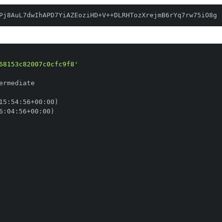
Pj8AuL7dwIhAPD7YiAZEoziHD+V++DLRHTozXrejmB6rYq7rw75iO8g
68153c82007c0cfc9f8'
15
:
54
:
56+00
:
6
:
04
:
56+00
: