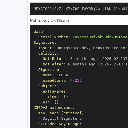
MEYCIQDJj0vZfnK7+7bFqFAWBRjVwltlkNq21xaU4
Public Key Certificate
data
:
Serial Number
:
'0x1e9e30f2ab99dc2091e8e
Signature
:
Issuer
:
 O=sigstore.dev
,
 CN=sigstore
-
Validity
:
Not Before
:
 6 months ago (2026
-
02
-
13T
Not After
:
 6 months ago (2026
-
02
-
13T1
Algorithm
:
name
:
namedCurve
:
 P
-
256
Subject
:
extraNames
:
items
:
{
}
asn
:
[
]
X509v3 extensions
:
Key Usage (critical)
:
-
Extended Key Usage
: