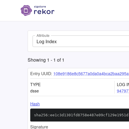
Attribute
Log Index
Showing
1
-
1
of
1
Entry UUID:
108e9186e8c5677a0da0a4bca2baa295a
TYPE
LOG I
dsse
94797
Hash
sha256:ee1c3d1301fd8758e487e09cf129e1951d
Signature