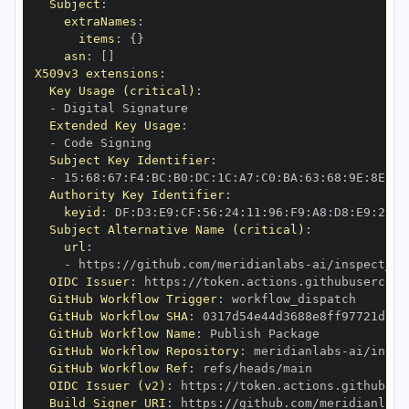
Subject
:
extraNames
:
items
:
{
}
asn
:
[
]
X509v3 extensions
:
Key Usage (critical)
:
-
Extended Key Usage
:
-
Subject Key Identifier
:
-
 15
:
68
:
67
:
F4
:
BC
:
B0
:
DC
:
1C
:
A7
:
C0
:
BA
:
63
:
68
:
9E
:
8E
:
F6
Authority Key Identifier
:
keyid
:
 DF
:
D3
:
E9
:
CF
:
56
:
24
:
11
:
96
:
F9
:
A8
:
D8
:
E9
:
28
:
5
Subject Alternative Name (critical)
:
url
:
-
 https
:
//github.com/meridianlabs
-
OIDC Issuer
:
 https
:
GitHub Workflow Trigger
:
GitHub Workflow SHA
:
GitHub Workflow Name
:
GitHub Workflow Repository
:
 meridianlabs
-
GitHub Workflow Ref
:
OIDC Issuer (v2)
:
 https
:
Build Signer URI
:
 https
:
//github.com/meridianlabs