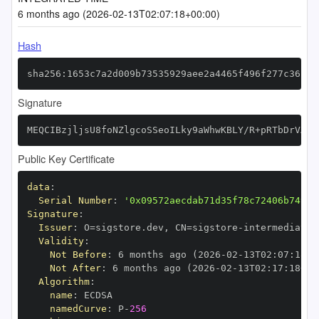
6 months ago (2026-02-13T02:07:18+00:00)
Hash
sha256:1653c7a2d009b73535929aee2a4465f496f277c36c33
Signature
MEQCIBzjljsU8foNZlgcoSSeoILky9aWhwKBLY/R+pRTbDrVAiA
Public Key Certificate
data
:
Serial Number
:
'0x09572aecdab71d35f78c72406b749b6
Signature
:
Issuer
:
 O=sigstore.dev
,
 CN=sigstore
-
Validity
:
Not Before
:
 6 months ago (2026
-
02
-
13T02
:
07
:
18+0
Not After
:
 6 months ago (2026
-
02
-
13T02
:
17
:
18+00
Algorithm
:
name
:
namedCurve
:
 P
-
256