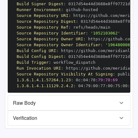
Build Signer Digest
:
Runner Environment
:
 github
-
Source Repository URI
:
 https
:
//github.com/meridia
Source Repository Digest
:
Source Repository Ref
:
Source Repository Identifier
:
'1052103062'
Source Repository Owner URI
:
 https
:
//github.com/m
Source Repository Owner Identifier
:
'196480008'
Build Config URI
:
 https
:
//github.com/meridianlabs
Build Config Digest
:
Build Trigger
:
Run Invocation URI
:
 https
:
//github.com/meridianla
Source Repository Visibility At Signing
:
1.3.6.1.4.1.57264.1.23
:
 0c
:
04
:
70
:
79:70:69
1.3.6.1.4.1.11129.2.4.2
:
 04
:
79
:
00
:
77
:
00
:
75
:
00
:
dd
:
Raw Body
Verification