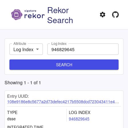
Rekor
Search
Attribute
Log Index
Log Index
SEARCH
Showing
1
-
1
of
1
Entry UUID:
108e9186e8c5677a2d73defec4217b5508dcd723043411e4bc3c709d6c33b37c1c6652f2ed1b570b
TYPE
LOG INDEX
dsse
946829645
INTEGRATED TIME