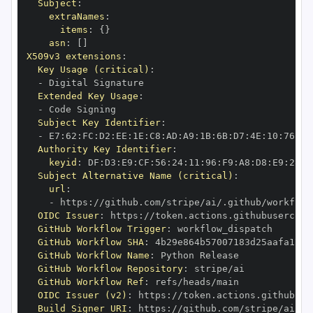
Subject
:
extraNames
:
items
:
{
}
asn
:
[
]
X509v3 extensions
:
Key Usage (critical)
:
-
Extended Key Usage
:
-
Subject Key Identifier
:
-
 E7
:
62
:
FC
:
D2
:
EE
:
1E
:
C8
:
AD
:
A9
:
1B
:
6B
:
D7
:
4E
:
10
:
76
:
6A
Authority Key Identifier
:
keyid
:
 DF
:
D3
:
E9
:
CF
:
56
:
24
:
11
:
96
:
F9
:
A8
:
D8
:
E9
:
28
:
5
Subject Alternative Name (critical)
:
url
:
-
 https
:
OIDC Issuer
:
 https
:
GitHub Workflow Trigger
:
GitHub Workflow SHA
:
GitHub Workflow Name
:
GitHub Workflow Repository
:
GitHub Workflow Ref
:
OIDC Issuer (v2)
:
 https
:
Build Signer URI
:
 https
: