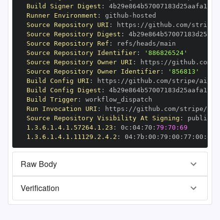
Build Signer Digest
:
Runner Environment
:
 github
-
Source Repository URI
:
 https
:
Source Repository Digest
:
Source Repository Ref
:
Source Repository Identifier
:
'886826524'
Source Repository Owner URI
:
 https
:
Source Repository Owner Identifier
:
'856813'
Build Config URI
:
 https
:
Build Config Digest
:
Build Trigger
:
Run Invocation URI
:
 https
:
Source Repository Visibility At Signing
:
1.3.6.1.4.1.57264.1.23
:
 0c
:
04
:
70
:
79:70:69
1.3.6.1.4.1.11129.2.4.2
:
 04
:
7b
:
00
:
79
:
00
:
77
:
00
:
dd
:
Raw Body
Verification