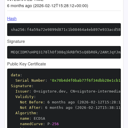
6 months ago (2026-02-12T15:28:12+00:00)
Hash
sha256:f4a59a72e9899d871c1b08464a4eb897e933acd587e7
Signature
MEQCIDM7oHPQ3178lhOf308q3kRBfK5sQ8bR0k/2ANtJqYJmAiB
Public Key Certificate
data
:
Serial Number
:
'0x70b4d4f0bab77f6f34dbb28e1cb1ee3
Signature
:
Issuer
:
 O=sigstore.dev
,
 CN=sigstore
-
Validity
:
Not Before
:
 6 months ago (2026
-
02
-
12T15
:
28
:
11+0
Not After
:
 6 months ago (2026
-
02
-
12T15
:
38
:
11+00
Algorithm
:
name
:
namedCurve
:
 P
-
256