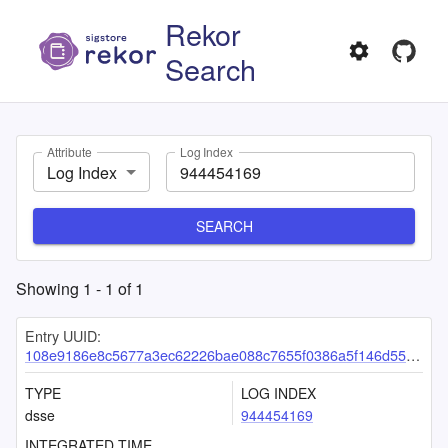
Rekor
Search
Attribute
Log Index
Log Index
SEARCH
Showing
1
-
1
of
1
Entry UUID:
108e9186e8c5677a3ec62226bae088c7655f0386a5f146d5597e43fb20bdf4e99c0beb24caa2efd0
TYPE
LOG INDEX
dsse
944454169
INTEGRATED TIME