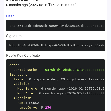
6 months ago (2026-02-12T15:28:12+00:00)
Hash
sha256:c3ab1cde50cb198004f94d2308397d8a02d4b19c310e
Signature
MEUCIHL4dhL6XdhjHzk+qsv0ZnSHcUJyUz+4oRs7yYhOGsMiAiE
Public Key Certificate
data
:
Serial Number
:
'0x70b4d4f0bab77f6f34dbb28e1cb1ee3
Signature
:
Issuer
:
 O=sigstore.dev
,
 CN=sigstore
-
Validity
:
Not Before
:
 6 months ago (2026
-
02
-
12T15
:
28
:
11+0
Not After
:
 6 months ago (2026
-
02
-
12T15
:
38
:
11+00
Algorithm
:
name
:
namedCurve
:
 P
-
256