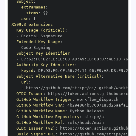
Subject
:
extraNames
:
items
:
{
}
asn
:
[
]
X509v3 extensions
:
Key Usage (critical)
:
-
Extended Key Usage
:
-
Subject Key Identifier
:
-
 E7
:
62
:
FC
:
D2
:
EE
:
1E
:
C8
:
AD
:
A9
:
1B
:
6B
:
D7
:
4E
:
10
:
76
:
6A
Authority Key Identifier
:
keyid
:
 DF
:
D3
:
E9
:
CF
:
56
:
24
:
11
:
96
:
F9
:
A8
:
D8
:
E9
:
28
:
5
Subject Alternative Name (critical)
:
url
:
-
 https
:
OIDC Issuer
:
 https
:
GitHub Workflow Trigger
:
GitHub Workflow SHA
:
GitHub Workflow Name
:
GitHub Workflow Repository
:
GitHub Workflow Ref
:
OIDC Issuer (v2)
:
 https
:
Build Signer URI
:
 https
: