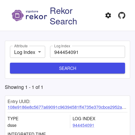
Rekor
Search
Attribute
Log Index
Log Index
SEARCH
Showing
1
-
1
of
1
Entry UUID:
108e9186e8c5677a69091c96394581ff4735e370cbce2952a42178e5a3e728459da0094524ab114c
TYPE
LOG INDEX
dsse
944454091
INTEGRATED TIME