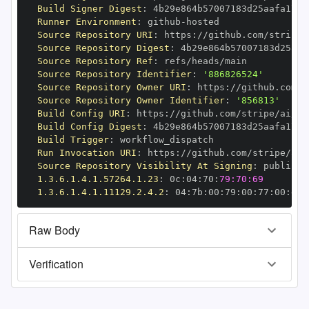
Build Signer Digest
:
Runner Environment
:
 github
-
Source Repository URI
:
 https
:
Source Repository Digest
:
Source Repository Ref
:
Source Repository Identifier
:
'886826524'
Source Repository Owner URI
:
 https
:
Source Repository Owner Identifier
:
'856813'
Build Config URI
:
 https
:
Build Config Digest
:
Build Trigger
:
Run Invocation URI
:
 https
:
Source Repository Visibility At Signing
:
1.3.6.1.4.1.57264.1.23
:
 0c
:
04
:
70
:
79:70:69
1.3.6.1.4.1.11129.2.4.2
:
 04
:
7b
:
00
:
79
:
00
:
77
:
00
:
dd
:
Raw Body
Verification