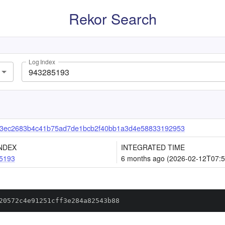
Rekor Search
Log Index
3ec2683b4c41b75ad7de1bcb2f40bb1a3d4e58833192953
NDEX
INTEGRATED TIME
5193
6 months ago (2026-02-12T07:5
20572c4e91251cff3e284a82543b88