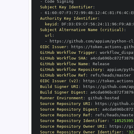
-
Subject Key Identifier
:
-
 61
:
60
:
07
:
F3
:
72
:
99
:
4B
:
12
:
4C
:
81
:
F6
:
4C
:
E
Authority Key Identifier
:
keyid
:
 DF
:
D3
:
E9
:
CF
:
56
:
24
:
11
:
96
:
F9
:
A8
:
Subject Alternative Name (critical)
:
url
:
-
 https
:
//github.com/appium/python
-
OIDC Issuer
:
 https
:
GitHub Workflow Trigger
:
GitHub Workflow SHA
:
GitHub Workflow Name
:
GitHub Workflow Repository
:
 appium/pyth
GitHub Workflow Ref
:
OIDC Issuer (v2)
:
 https
:
Build Signer URI
:
 https
:
//github.com/ap
Build Signer Digest
:
Runner Environment
:
 github
-
Source Repository URI
:
 https
:
//github.c
Source Repository Digest
:
Source Repository Ref
:
Source Repository Identifier
:
'18525395
Source Repository Owner URI
:
 https
:
Source Repository Owner Identifier
:
'32