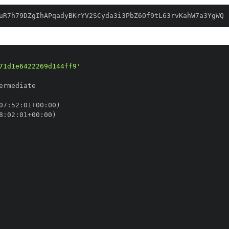
uR7h79DZgIhAPqadyBKrYV2SCyda3i3PbZ6Of9tL63rvKahW7a3YgWQ
71d1e6422269d144ff9'
07
:
52
:
01+00
:
8
:
02
:
01+00
: