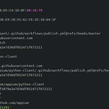
B
:
D5
:
C4
:
1D
:
8F
:
08:34:79
D8
:
E9
:
28
:
55
:
A2
:
C6
:
2E
:
18
:
64
:
on
-
pium/python
-
om/appium/python
-
'
21291'