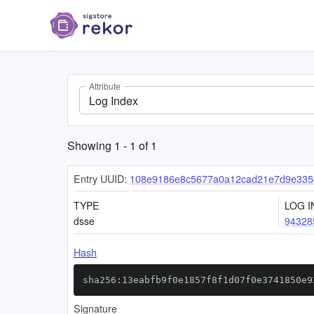
Attribute
Log Index
Showing
1
-
1
of
1
Entry UUID:
108e9186e8c5677a0a12cad21e7d9e335
TYPE
LOG I
dsse
94328
Hash
sha256:13eabfb9f0e1857f8f1d07f0e3741850e9
Signature