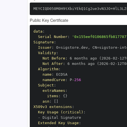
MEYCIQD050M0H9tXbiYEkQ1Cg2ue3vN3JO+HlL3LZ
Public Key Certificate
data
:
Serial Number
:
'0x155eef0106865fb817787
Signature
:
Issuer
:
 O=sigstore.dev
,
 CN=sigstore
-
Validity
:
Not Before
:
 6 months ago (2026
-
02
-
12T
Not After
:
 6 months ago (2026
-
02
-
12T0
Algorithm
:
name
:
namedCurve
:
 P
-
256
Subject
:
extraNames
:
items
:
{
}
asn
:
[
]
X509v3 extensions
:
Key Usage (critical)
:
-
Extended Key Usage
: