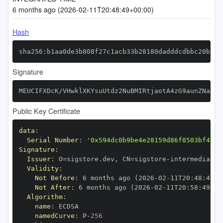
6 months ago (2026-02-11T20:48:49+00:00)
Hash
sha256:b1aa0de3b808f27c1acb33b28180dadddcdbbc20be45
Signature
MEUCIFXDcK/VHwklXKYsuUtdz2NuBMIRtjaotA4zG9aunZNaAiE
Public Key Certificate
data
:
Serial Number
:
'0x594dc0b9be4e28159d86f8503bf49a3
Signature
:
Issuer
:
 O=sigstore.dev
,
 CN=sigstore
-
Validity
:
Not Before
:
 6 months ago (2026
-
02
-
11T20
:
48
:
49+0
Not After
:
 6 months ago (2026
-
02
-
11T20
:
58
:
49+00
Algorithm
:
name
:
namedCurve
:
 P
-
256