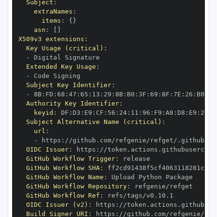
Subject
:
extraNames
:
items
:
{
}
asn
:
[
]
X509v3 extensions
:
Key Usage (critical)
:
-
Extended Key Usage
:
-
Subject Key Identifier
:
-
 8B
:
FD
:
68
:
47
:
65
:
13
:
29
:
8B
:
B0
:
3F
:
69
:
8F
:
7E
:
26
:
B0
:
FE
Authority Key Identifier
:
keyid
:
 DF
:
D3
:
E9
:
CF
:
56
:
24
:
11
:
96
:
F9
:
A8
:
D8
:
E9
:
28
:
5
Subject Alternative Name (critical)
:
url
:
-
 https
:
//github.com/refgenie/refget/.github/wo
OIDC Issuer
:
 https
:
GitHub Workflow Trigger
:
GitHub Workflow SHA
:
GitHub Workflow Name
:
GitHub Workflow Repository
:
GitHub Workflow Ref
:
OIDC Issuer (v2)
:
 https
:
Build Signer URI
:
 https
:
//github.com/refgenie/ref