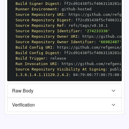
Build Signer Digest
:
Runner Environment
:
 github
-
Source Repository URI
:
 https
:
Source Repository Digest
:
Source Repository Ref
:
Source Repository Identifier
:
'274233338'
Source Repository Owner URI
:
 https
:
Source Repository Owner Identifier
:
'66982487'
Build Config URI
:
 https
:
//github.com/refgenie/ref
Build Config Digest
:
Build Trigger
:
Run Invocation URI
:
 https
:
Source Repository Visibility At Signing
:
1.3.6.1.4.1.11129.2.4.2
:
 04
:
79
:
00
:
77
:
00
:
75
:
00
:
dd
:
Raw Body
Verification