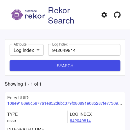
Rekor
Search
Attribute
Log Index
Log Index
SEARCH
Showing
1
-
1
of
1
Entry UUID:
108e9186e8c5677a1e852d6bc379f080891e085287fe7730921257726e911064886a0448024f56a0
TYPE
LOG INDEX
dsse
942049814
INTEGRATED TIME