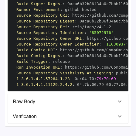
Build Signer Digest
:
Runner Environment
:
 github
-
Source Repository URI
:
 https
:
Source Repository Digest
:
Source Repository Ref
:
Source Repository Identifier
:
'85072976'
Source Repository Owner URI
:
 https
:
Source Repository Owner Identifier
:
'11630937'
Build Config URI
:
 https
:
Build Config Digest
:
Build Trigger
:
Run Invocation URI
:
 https
:
Source Repository Visibility At Signing
:
1.3.6.1.4.1.57264.1.23
:
 0c
:
04
:
70
:
79:70:69
1.3.6.1.4.1.11129.2.4.2
:
 04
:
7b
:
00
:
79
:
00
:
77
:
00
:
dd
:
Raw Body
Verification