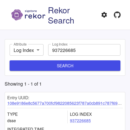
Rekor
Search
Attribute
Log Index
Log Index
SEARCH
Showing
1
-
1
of
1
Entry UUID:
108e9186e8c5677a700fcf9822085623f787a0cb891c787f69b9c30e7d30c37861722de784bd7cd8
TYPE
LOG INDEX
dsse
937226685
INTEGRATED TIME