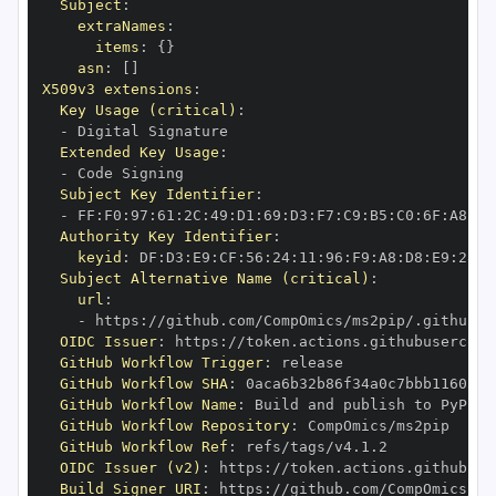
Subject
:
extraNames
:
items
:
{
}
asn
:
[
]
X509v3 extensions
:
Key Usage (critical)
:
-
Extended Key Usage
:
-
Subject Key Identifier
:
-
 FF
:
F0
:
97
:
61
:
2C
:
49
:
D1
:
69
:
D3
:
F7
:
C9
:
B5
:
C0
:
6F
:
A8
:
D6
Authority Key Identifier
:
keyid
:
 DF
:
D3
:
E9
:
CF
:
56
:
24
:
11
:
96
:
F9
:
A8
:
D8
:
E9
:
28
:
5
Subject Alternative Name (critical)
:
url
:
-
 https
:
OIDC Issuer
:
 https
:
GitHub Workflow Trigger
:
GitHub Workflow SHA
:
GitHub Workflow Name
:
GitHub Workflow Repository
:
GitHub Workflow Ref
:
OIDC Issuer (v2)
:
 https
:
Build Signer URI
:
 https
: