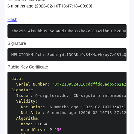
6 months ago (2026-02-10T13:47:18+00:00)
Hash
sha256:4f68bb0535e348d10be317be7e81745fb601b2800280
Signature
MEUCIQDkNtPcLit8wdhmjWlINOAKaYv84X4a+h/uy7zOR1cQuQI
Public Key Certificate
data
:
Serial Number
:
'0x72109524010cddffdc3adb5c62a26e4
Signature
:
Issuer
:
 O=sigstore.dev
,
 CN=sigstore
-
Validity
:
Not Before
:
 6 months ago (2026
-
02
-
10T13
:
47
:
12+0
Not After
:
 6 months ago (2026
-
02
-
10T13
:
57
:
12+00
Algorithm
:
name
:
namedCurve
:
 P
-
256