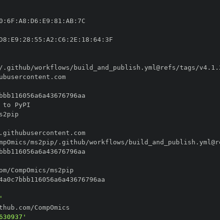
0
:
6F
:
A8
:
D6
:
E9
:
81
:
AB
:
D8
:
E9
:
28
:
55
:
A2
:
C6
:
2E
:
18
:
64
:
'
630937'