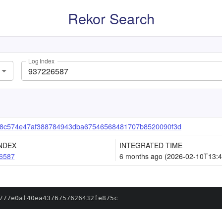
Rekor Search
Log Index
8c574e47af388784943dba67546568481707b8520090f3d
NDEX
INTEGRATED TIME
6587
6 months ago (2026-02-10T13:4
777e0af40ea4376757626432fe875c