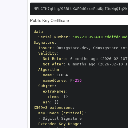
MEUCIH7qLbq/93BLUXWFOdGxxmFuWDpI3sNqQ1q2k
Public Key Certificate
data
:
Serial Number
:
'0x72109524010cddffdc3ad
Signature
:
Issuer
:
 O=sigstore.dev
,
 CN=sigstore
-
Validity
:
Not Before
:
 6 months ago (2026
-
02
-
10T
Not After
:
 6 months ago (2026
-
02
-
10T1
Algorithm
:
name
:
namedCurve
:
 P
-
256
Subject
:
extraNames
:
items
:
{
}
asn
:
[
]
X509v3 extensions
:
Key Usage (critical)
:
-
Extended Key Usage
: