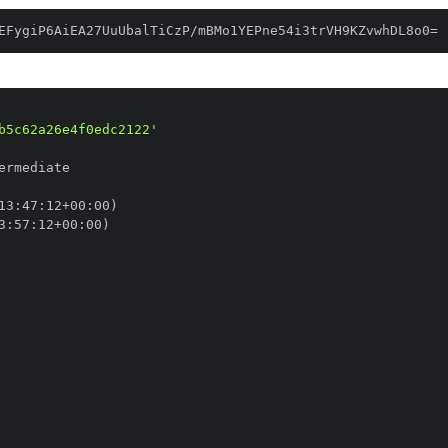
EFygiP6AiEA27UuUbalTiCzP/mBMo1YEPne54i3trVH9KZvwhDL8o0=
b5c62a26e4f0edc2122'
13
:
47
:
12+00
:
3
:
57
:
12+00
: