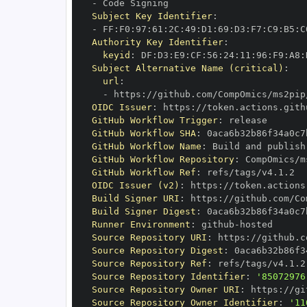
-
Subject Key Identifier
:
-
 FF
:
F0
:
97
:
61
:
2C
:
49
:
D1
:
69
:
D3
:
F7
:
C9
:
B5
:
C
Authority Key Identifier
:
keyid
:
 DF
:
D3
:
E9
:
CF
:
56
:
24
:
11
:
96
:
F9
:
A8
:
Subject Alternative Name (critical)
:
url
:
-
 https
:
OIDC Issuer
:
 https
:
GitHub Workflow Trigger
:
GitHub Workflow SHA
:
GitHub Workflow Name
:
GitHub Workflow Repository
:
GitHub Workflow Ref
:
OIDC Issuer (v2)
:
 https
:
Build Signer URI
:
 https
:
Build Signer Digest
:
Runner Environment
:
 github
-
Source Repository URI
:
 https
:
Source Repository Digest
:
Source Repository Ref
:
Source Repository Identifier
:
'85072976
Source Repository Owner URI
:
 https
:
Source Repository Owner Identifier
:
'11