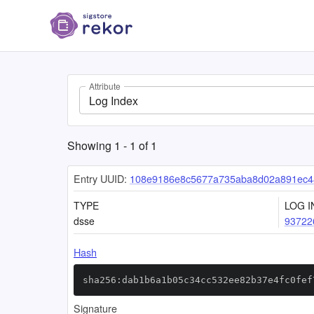
Attribute
Log Index
Showing
1
-
1
of
1
Entry UUID:
108e9186e8c5677a735aba8d02a891ec4
TYPE
LOG I
dsse
93722
Hash
sha256:dab1b6a1b05c34cc532ee82b37e4fc0fef
Signature