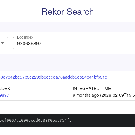
Rekor Search
Log Index
43d7842be57b3c229db6eceda78aadeb5eb24e41bfb31c
NDEX
INTEGRATED TIME
9897
6 months ago (2026-02-09T15:5
5cf9067a1006dcdd023380eeb354f2