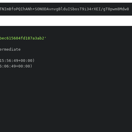
TNImBfoPQIhANh+SONODAvnvgBlduISbosT9i34rXEI/gT0pwm8Mdw8
bec615604fd187a3ab2'
15
:
56
:
49+00
:
6
:
06
:
49+00
: