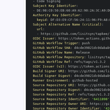
-
Subject Key Identifier
:
-
 DE
:
98
:
C0
:
50
:
EB
:
60
:
A9
:
62
:
90
:
2A
:
3C
:
A9
:
D
Authority Key Identifier
:
keyid
:
 DF
:
D3
:
E9
:
CF
:
56
:
24
:
11
:
96
:
F9
:
A8
:
Subject Alternative Name (critical)
:
url
:
-
 https
:
OIDC Issuer
:
 https
:
GitHub Workflow Trigger
:
GitHub Workflow SHA
:
GitHub Workflow Name
:
GitHub Workflow Repository
:
GitHub Workflow Ref
:
OIDC Issuer (v2)
:
 https
:
Build Signer URI
:
 https
:
Build Signer Digest
:
Runner Environment
:
 github
-
Source Repository URI
:
 https
:
Source Repository Digest
:
Source Repository Ref
:
Source Repository Identifier
:
'6411898'
Source Repository Owner URI
:
 https
:
Source Repository Owner Identifier
:
'42