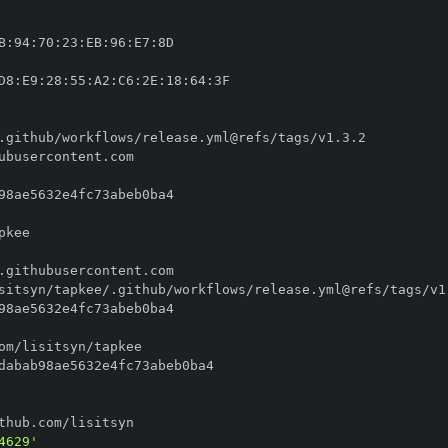
B
:
94
:
70
:
23
:
EB
:
96
:
E7
:
D8
:
E9
:
28
:
55
:
A2
:
C6
:
2E
:
18
:
64
:
4629'