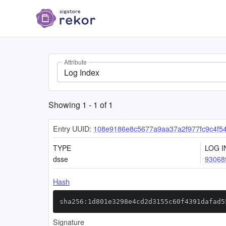
Attribute
Log Index
Showing
1
-
1
of
1
Entry UUID:
108e9186e8c5677a9aa37a2f977fc9c4f5
TYPE
LOG I
dsse
93068
Hash
sha256:1d801e3298e4cd2d3155c60f4391dafad5
Signature