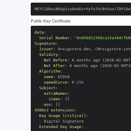
MEYCIQDaiNkQg1su0nAGs+Vyfo7UcBtGoo/7DPIAe
Public Key Certificate
data
:
Serial Number
:
'0x050d1239dca15a34dcfb8
Signature
:
Issuer
:
 O=sigstore.dev
,
 CN=sigstore
-
Validity
:
Not Before
:
 6 months ago (2026
-
02
-
09T
Not After
:
 6 months ago (2026
-
02
-
09T1
Algorithm
:
name
:
namedCurve
:
 P
-
256
Subject
:
extraNames
:
items
:
{
}
asn
:
[
]
X509v3 extensions
:
Key Usage (critical)
:
-
Extended Key Usage
: