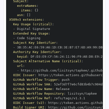
Subject
:
extraNames
:
items
:
{
}
asn
:
[
]
X509v3 extensions
:
Key Usage (critical)
:
-
Extended Key Usage
:
-
Subject Key Identifier
:
-
 3B
:
35
:
AC
:
E6
:
59
:
A6
:
1D
:
CB
:
3E
:
B7
:
E7
:
6D
:
A9
:
99
:
DB
:
1E
Authority Key Identifier
:
keyid
:
 DF
:
D3
:
E9
:
CF
:
56
:
24
:
11
:
96
:
F9
:
A8
:
D8
:
E9
:
28
:
5
Subject Alternative Name (critical)
:
url
:
-
 https
:
OIDC Issuer
:
 https
:
GitHub Workflow Trigger
:
GitHub Workflow SHA
:
GitHub Workflow Name
:
GitHub Workflow Repository
:
GitHub Workflow Ref
:
OIDC Issuer (v2)
:
 https
:
Build Signer URI
:
 https
: