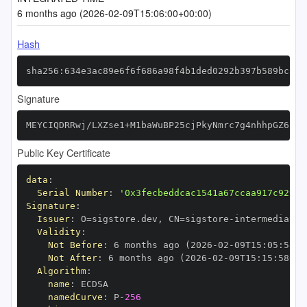
6 months ago (2026-02-09T15:06:00+00:00)
Hash
sha256:634e3ac89e6f6f686a98f4b1ded0292b397b589bca04
Signature
MEYCIQDRRwj/LXZse1+M1baWuBP25cjPkyNmrc7g4nhhpGZ6pgI
Public Key Certificate
data
:
Serial Number
:
'0x3fecbeddcac1541a67ccaa917c929cf
Signature
:
Issuer
:
 O=sigstore.dev
,
 CN=sigstore
-
Validity
:
Not Before
:
 6 months ago (2026
-
02
-
09T15
:
05
:
58+0
Not After
:
 6 months ago (2026
-
02
-
09T15
:
15
:
58+00
Algorithm
:
name
:
namedCurve
:
 P
-
256