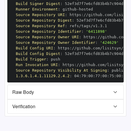
Build Signer Digest
:
Runner Environment
:
 github
-
Source Repository URI
:
 https
:
Source Repository Digest
:
Source Repository Ref
:
Source Repository Identifier
:
'6411898'
Source Repository Owner URI
:
 https
:
Source Repository Owner Identifier
:
'424629'
Build Config URI
:
 https
:
Build Config Digest
:
Build Trigger
:
Run Invocation URI
:
 https
:
Source Repository Visibility At Signing
:
1.3.6.1.4.1.11129.2.4.2
:
 04
:
79
:
00
:
77
:
00
:
75
:
00
:
dd
:
Raw Body
Verification