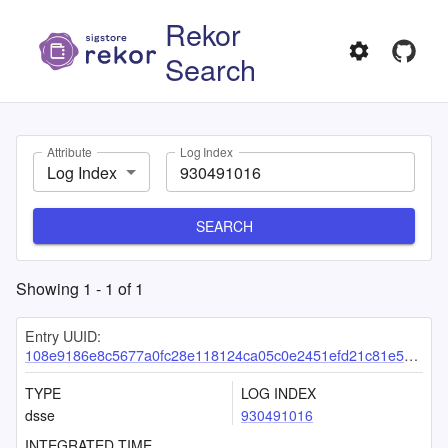
Rekor
Search
Attribute
Log Index
Log Index
SEARCH
Showing
1
-
1
of
1
Entry UUID:
108e9186e8c5677a0fc28e118124ca05c0e2451efd21c81e5a7fd023883ac3a1879f10c78950cf47
TYPE
LOG INDEX
dsse
930491016
INTEGRATED TIME