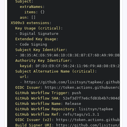
Subject
:
extraNames
:
items
:
{
}
asn
:
[
]
X509v3 extensions
:
Key Usage (critical)
:
-
Extended Key Usage
:
-
Subject Key Identifier
:
-
 3B
:
35
:
AC
:
E6
:
59
:
A6
:
1D
:
CB
:
3E
:
B7
:
E7
:
6D
:
A9
:
99
:
DB
:
1E
Authority Key Identifier
:
keyid
:
 DF
:
D3
:
E9
:
CF
:
56
:
24
:
11
:
96
:
F9
:
A8
:
D8
:
E9
:
28
:
5
Subject Alternative Name (critical)
:
url
:
-
 https
:
OIDC Issuer
:
 https
:
GitHub Workflow Trigger
:
GitHub Workflow SHA
:
GitHub Workflow Name
:
GitHub Workflow Repository
:
GitHub Workflow Ref
:
OIDC Issuer (v2)
:
 https
:
Build Signer URI
:
 https
: