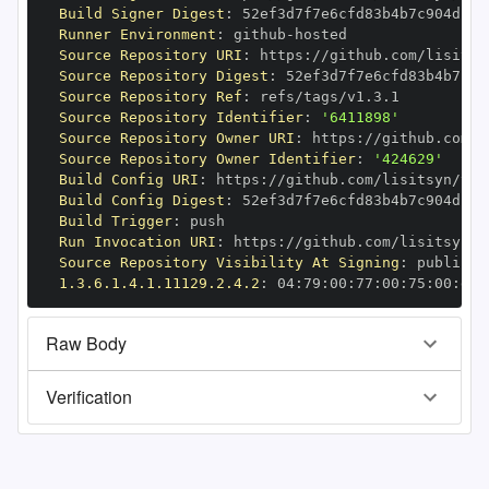
Build Signer Digest
:
Runner Environment
:
 github
-
Source Repository URI
:
 https
:
Source Repository Digest
:
Source Repository Ref
:
Source Repository Identifier
:
'6411898'
Source Repository Owner URI
:
 https
:
Source Repository Owner Identifier
:
'424629'
Build Config URI
:
 https
:
Build Config Digest
:
Build Trigger
:
Run Invocation URI
:
 https
:
Source Repository Visibility At Signing
:
1.3.6.1.4.1.11129.2.4.2
:
 04
:
79
:
00
:
77
:
00
:
75
:
00
:
dd
:
Raw Body
Verification