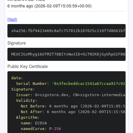
6 months ago (2026-02-09T15:05:59+00:00)
Hash
sha256:fbf9423469c8afc757812b107025c219f7d8661bf2a9
Signature
MEUCIGzMhyg16UTMZT78BIYxNw3ID+OiTNIK0jGyUhpGIFB8AiE
Public Key Certificate
data
:
Serial Number
:
'0x3fecbeddcac1541a67ccaa917c929cf
Signature
:
Issuer
:
 O=sigstore.dev
,
 CN=sigstore
-
Validity
:
Not Before
:
 6 months ago (2026
-
02
-
09T15
:
05
:
58+0
Not After
:
 6 months ago (2026
-
02
-
09T15
:
15
:
58+00
Algorithm
:
name
:
namedCurve
:
 P
-
256