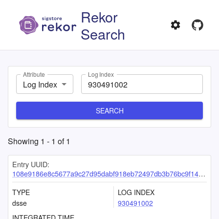
Rekor
Search
Attribute
Log Index
Log Index
SEARCH
Showing
1
-
1
of
1
Entry UUID:
108e9186e8c5677a9c27d95dabf918eb72497db3b76bc9f148e1c38ccd9f2bee5545eb839ac331bb
TYPE
LOG INDEX
dsse
930491002
INTEGRATED TIME