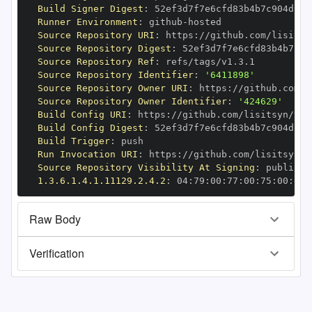
Build Signer Digest
:
Runner Environment
:
 github
-
Source Repository URI
:
 https
:
Source Repository Digest
:
Source Repository Ref
:
Source Repository Identifier
:
'6411898'
Source Repository Owner URI
:
 https
:
Source Repository Owner Identifier
:
'424629'
Build Config URI
:
 https
:
Build Config Digest
:
Build Trigger
:
Run Invocation URI
:
 https
:
Source Repository Visibility At Signing
:
1.3.6.1.4.1.11129.2.4.2
:
 04
:
79
:
00
:
77
:
00
:
75
:
00
:
dd
:
Raw Body
Verification