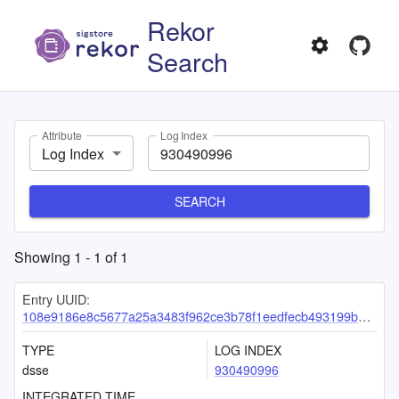
Rekor
Search
Attribute
Log Index
Log Index
SEARCH
Showing
1
-
1
of
1
Entry UUID:
108e9186e8c5677a25a3483f962ce3b78f1eedfecb493199b31e84712305e30a5b18a11bc94e58e3
TYPE
LOG INDEX
dsse
930490996
INTEGRATED TIME