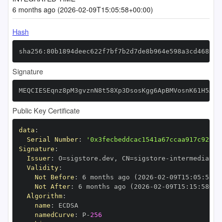
6 months ago (2026-02-09T15:05:58+00:00)
Hash
sha256:80b1894deec622f7bf7b2d7de8b964e598a3cd4682f7
Signature
MEQCIESEqnz8pM3gvznN8t58Xp3DsosKgg6ApBMVosnK61H5AiA
Public Key Certificate
data
:
Serial Number
:
'0x3fecbeddcac1541a67ccaa917c929cf
Signature
:
Issuer
:
 O=sigstore.dev
,
 CN=sigstore
-
Validity
:
Not Before
:
 6 months ago (2026
-
02
-
09T15
:
05
:
58+0
Not After
:
 6 months ago (2026
-
02
-
09T15
:
15
:
58+00
Algorithm
:
name
:
namedCurve
:
 P
-
256