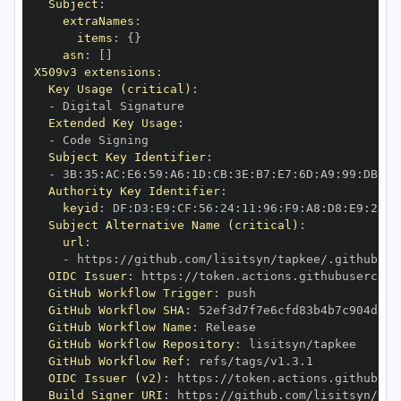
Subject
:
extraNames
:
items
:
{
}
asn
:
[
]
X509v3 extensions
:
Key Usage (critical)
:
-
Extended Key Usage
:
-
Subject Key Identifier
:
-
 3B
:
35
:
AC
:
E6
:
59
:
A6
:
1D
:
CB
:
3E
:
B7
:
E7
:
6D
:
A9
:
99
:
DB
:
1E
Authority Key Identifier
:
keyid
:
 DF
:
D3
:
E9
:
CF
:
56
:
24
:
11
:
96
:
F9
:
A8
:
D8
:
E9
:
28
:
5
Subject Alternative Name (critical)
:
url
:
-
 https
:
OIDC Issuer
:
 https
:
GitHub Workflow Trigger
:
GitHub Workflow SHA
:
GitHub Workflow Name
:
GitHub Workflow Repository
:
GitHub Workflow Ref
:
OIDC Issuer (v2)
:
 https
:
Build Signer URI
:
 https
: