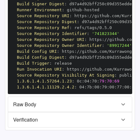
Build Signer Digest
:
Runner Environment
:
 github
-
Source Repository URI
:
 https
:
Source Repository Digest
:
Source Repository Ref
:
Source Repository Identifier
:
'741823344'
Source Repository Owner URI
:
 https
:
Source Repository Owner Identifier
:
'89917244'
Build Config URI
:
 https
:
Build Config Digest
:
Build Trigger
:
Run Invocation URI
:
 https
:
Source Repository Visibility At Signing
:
1.3.6.1.4.1.57264.1.23
:
 0c
:
04
:
70
:
79:70:69
1.3.6.1.4.1.11129.2.4.2
:
 04
:
7b
:
00
:
79
:
00
:
77
:
00
:
dd
:
Raw Body
Verification