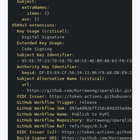
Subject
:
extraNames
:
items
:
{
}
asn
:
[
]
X509v3 extensions
:
Key Usage (critical)
:
-
Extended Key Usage
:
-
Subject Key Identifier
:
-
 05
:
EE
:
7F
:
23
:
7D
:
C6
:
7D
:
40
:
CE
:
4E
:
B9
:
A0
:
63
:
F8
:
C4
:
19
Authority Key Identifier
:
keyid
:
 DF
:
D3
:
E9
:
CF
:
56
:
24
:
11
:
96
:
F9
:
A8
:
D8
:
E9
:
28
:
5
Subject Alternative Name (critical)
:
url
:
-
 https
:
OIDC Issuer
:
 https
:
GitHub Workflow Trigger
:
GitHub Workflow SHA
:
GitHub Workflow Name
:
GitHub Workflow Repository
:
GitHub Workflow Ref
:
OIDC Issuer (v2)
:
 https
:
Build Signer URI
:
 https
: