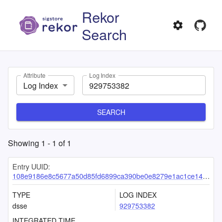
Rekor
Search
Attribute
Log Index
Log Index
SEARCH
Showing
1
-
1
of
1
Entry UUID:
108e9186e8c5677a50d85fd6899ca390be0e8279e1ac1ce14fff0523ca4758c91edfa52032c429a2
TYPE
LOG INDEX
dsse
929753382
INTEGRATED TIME