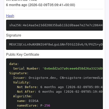
6 months ago (2026-02-09T05:09:41+00:00)
Hash
sha256:4e14aa5e23dd20835bab11b2d0aae7e27e7c20644c46
Signature
MEUCIQCsLn9uNXBNIU4F8wLguLGNnfOtG2Zdv6/9/PXZS+yDMwI
Public Key Certificate
data
:
Serial Number
:
'0x6edd2a37a9ceee6d58d26a3323d0f59
Signature
:
Issuer
:
 O=sigstore.dev
,
 CN=sigstore
-
Validity
:
Not Before
:
 6 months ago (2026
-
02
-
09T05
:
09
:
40+0
Not After
:
 6 months ago (2026
-
02
-
09T05
:
19
:
40+00
Algorithm
:
name
:
namedCurve
:
 P
-
256