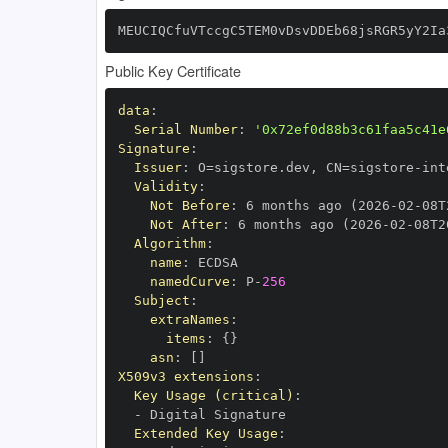
MEUCIQCfuVTccgC5TEM0vDsvDDEb68jsRGR5yY2Ia
Public Key Certificate
data
:
Serial Number
:
'0x72ef0d88b3c61faa5c41e
Signature
:
Issuer
:
 O=sigstore.dev
,
 CN=sigstore
-
Validity
:
Not Before
:
 6 months ago (2026
-
02
-
08T
Not After
:
 6 months ago (2026
-
02
-
08T2
Algorithm
:
name
:
namedCurve
:
 P
-
256
Subject
:
extraNames
:
items
:
{
}
asn
:
[
]
X509v3 extensions
:
Key Usage (critical)
:
-
Extended Key Usage
: