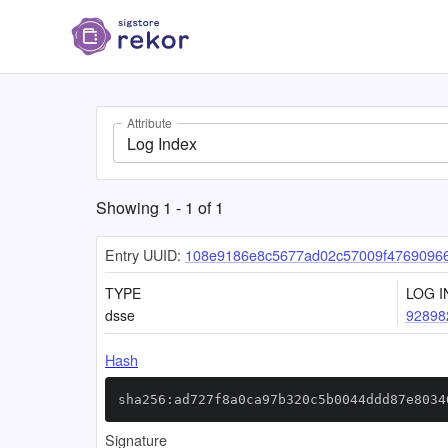
Attribute
Log Index
Showing
1
-
1
of
1
Entry UUID:
108e9186e8c5677ad02c57009f4769096
TYPE
LOG I
dsse
92898
Hash
sha256:ad727f8a0ca97b320c5b0044ddd87e8034
Signature