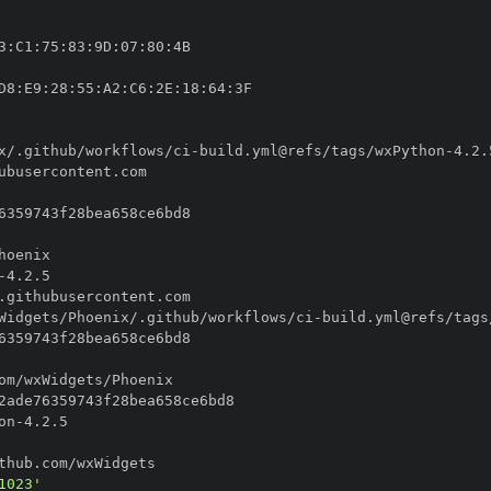
3
:
C1
:
75
:
83
:
9D
:
07
:
80
:
D8
:
E9
:
28
:
55
:
A2
:
C6
:
2E
:
18
:
64
:
x/.github/workflows/ci
-
build.yml@refs/tags/wxPython
-
-
Widgets/Phoenix/.github/workflows/ci
-
build.yml@refs/tags
on
-
1023'