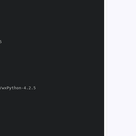
/wxPython
-