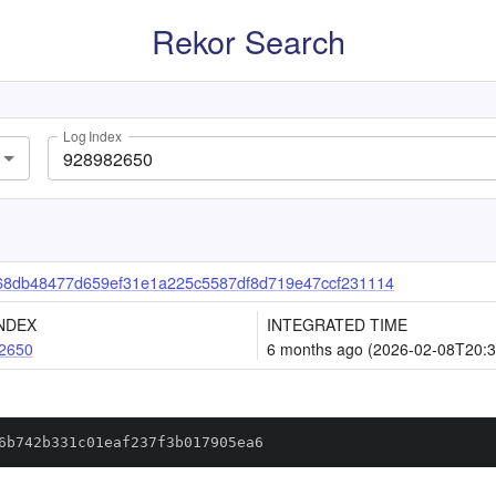
Rekor Search
Log Index
68db48477d659ef31e1a225c5587df8d719e47ccf231114
NDEX
INTEGRATED TIME
2650
6 months ago (2026-02-08T20:3
6b742b331c01eaf237f3b017905ea6