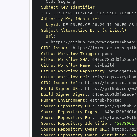
-
Subject Key Identifier
:
-
 C7
:
57
:
EF
:
69
:
1F
:
76
:
4E
:
9E
:
15
:
C1
:
7E
:
0D
:
7
Authority Key Identifier
:
keyid
:
 DF
:
D3
:
E9
:
CF
:
56
:
24
:
11
:
96
:
F9
:
A8
:
Subject Alternative Name (critical)
:
url
:
-
 https
:
//github.com/wxWidgets/Phoeni
OIDC Issuer
:
 https
:
GitHub Workflow Trigger
:
GitHub Workflow SHA
:
GitHub Workflow Name
:
 ci
-
GitHub Workflow Repository
:
GitHub Workflow Ref
:
 refs/tags/wxPython
OIDC Issuer (v2)
:
 https
:
Build Signer URI
:
 https
:
//github.com/wx
Build Signer Digest
:
Runner Environment
:
 github
-
Source Repository URI
:
 https
:
Source Repository Digest
:
Source Repository Ref
:
 refs/tags/wxPyth
Source Repository Identifier
:
'5078061'
Source Repository Owner URI
:
 https
:
Source Repository Owner Identifier
:
'79