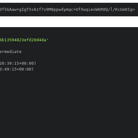
3fSGAaw+gIgT5s6zf7x9M8ppwdymqc+UfXwqiexW6R0Q/l/KcUeDIg=
6b13594823efd20d4da'
20
:
39
:
15+00
:
0
:
49
:
15+00
: