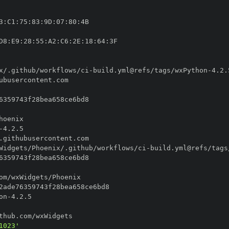
3
:
C1
:
75
:
83
:
9D
:
07
:
80
:
D8
:
E9
:
28
:
55
:
A2
:
C6
:
2E
:
18
:
64
:
x/.github/workflows/ci
-
build.yml@refs/tags/wxPython
-
-
Widgets/Phoenix/.github/workflows/ci
-
build.yml@refs/tags
on
-
1023'