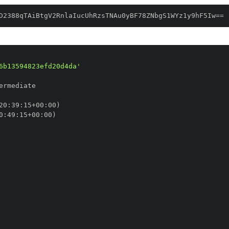
D2388qTAiBtgV2RnlaIucUhRzsTNAu0yBF78ZNbgS1WYz1y9hF5Iw==
6b13594823efd20d4da'
20
:
39
:
15+00
:
0
:
49
:
15+00
: