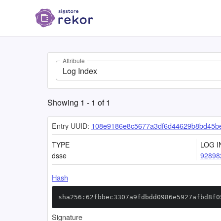
Attribute
Log Index
Showing
1
-
1
of
1
Entry UUID:
108e9186e8c5677a3df6d44629b8bd45b
TYPE
LOG I
dsse
92898
Hash
sha256:62fbbec3307a9fdbdd0986e5927afbd8f0
Signature