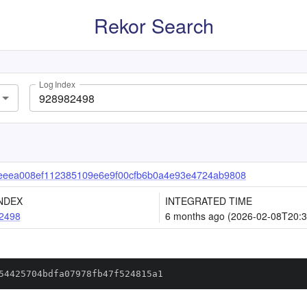
Rekor Search
Log Index
eeea008ef112385109e6e9f00cfb6b0a4e93e4724ab9808
NDEX
INTEGRATED TIME
2498
6 months ago (2026-02-08T20:3
54425704bdfa07978fb47f524815a1