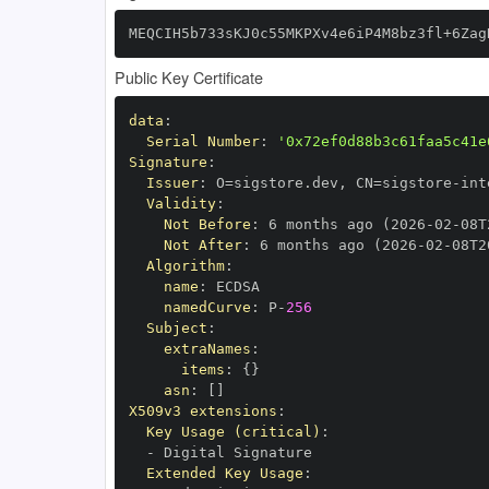
MEQCIH5b733sKJ0c55MKPXv4e6iP4M8bz3fl+6Zag
Public Key Certificate
data
:
Serial Number
:
'0x72ef0d88b3c61faa5c41e
Signature
:
Issuer
:
 O=sigstore.dev
,
 CN=sigstore
-
Validity
:
Not Before
:
 6 months ago (2026
-
02
-
08T
Not After
:
 6 months ago (2026
-
02
-
08T2
Algorithm
:
name
:
namedCurve
:
 P
-
256
Subject
:
extraNames
:
items
:
{
}
asn
:
[
]
X509v3 extensions
:
Key Usage (critical)
:
-
Extended Key Usage
: