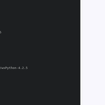
/wxPython
-