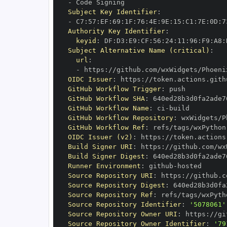
-
Subject Key Identifier
:
-
 C7
:
57
:
EF
:
69
:
1F
:
76
:
4E
:
9E
:
15
:
C1
:
7E
:
0D
:
7
Authority Key Identifier
:
keyid
:
 DF
:
D3
:
E9
:
CF
:
56
:
24
:
11
:
96
:
F9
:
A8
:
Subject Alternative Name (critical)
:
url
:
-
 https
:
//github.com/wxWidgets/Phoeni
OIDC Issuer
:
 https
:
GitHub Workflow Trigger
:
GitHub Workflow SHA
:
GitHub Workflow Name
:
 ci
-
GitHub Workflow Repository
:
GitHub Workflow Ref
:
 refs/tags/wxPython
OIDC Issuer (v2)
:
 https
:
Build Signer URI
:
 https
:
//github.com/wx
Build Signer Digest
:
Runner Environment
:
 github
-
Source Repository URI
:
 https
:
Source Repository Digest
:
Source Repository Ref
:
 refs/tags/wxPyth
Source Repository Identifier
:
'5078061'
Source Repository Owner URI
:
 https
:
Source Repository Owner Identifier
:
'79