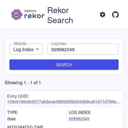
Rekor
Search
Attribute
Log Index
Log Index
SEARCH
Showing
1
-
1
of
1
Entry UUID:
108e9186e8c5677a6dec4c9899265b933469ca81471d7fd9c724b662ef8d245b2d9e85bf10f4dbe9
TYPE
LOG INDEX
dsse
928982349
INTEGRATED TIME