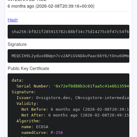
6 months ago (2026-02-08T20:39:16+00:00)
Hash
sha256:bf021f285915782c88bf34c75d14275c0f47c54f6873
Signature
MEQCIH9L2ydux8BWpn7cv2APiGVADAvPaac6bY6/tOnu6OMmAiB
Public Key Certificate
data
:
Serial Number
:
'0x72ef0d88b3c61faa5c41e6b13594823
Signature
:
Issuer
:
 O=sigstore.dev
,
 CN=sigstore
-
Validity
:
Not Before
:
 6 months ago (2026
-
02
-
08T20
:
39
:
15+0
Not After
:
 6 months ago (2026
-
02
-
08T20
:
49
:
15+00
Algorithm
:
name
:
namedCurve
:
 P
-
256