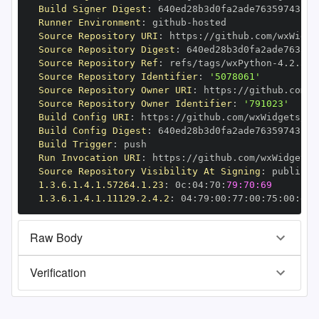
Build Signer Digest
:
Runner Environment
:
 github
-
Source Repository URI
:
 https
:
Source Repository Digest
:
Source Repository Ref
:
 refs/tags/wxPython
-
Source Repository Identifier
:
'5078061'
Source Repository Owner URI
:
 https
:
Source Repository Owner Identifier
:
'791023'
Build Config URI
:
 https
:
//github.com/wxWidgets/Ph
Build Config Digest
:
Build Trigger
:
Run Invocation URI
:
 https
:
Source Repository Visibility At Signing
:
1.3.6.1.4.1.57264.1.23
:
 0c
:
04
:
70
:
79:70:69
1.3.6.1.4.1.11129.2.4.2
:
 04
:
79
:
00
:
77
:
00
:
75
:
00
:
dd
:
Raw Body
Verification