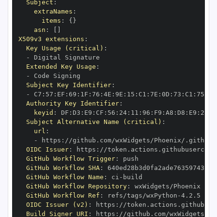
Subject
:
extraNames
:
items
:
{
}
asn
:
[
]
X509v3 extensions
:
Key Usage (critical)
:
-
Extended Key Usage
:
-
Subject Key Identifier
:
-
 C7
:
57
:
EF
:
69
:
1F
:
76
:
4E
:
9E
:
15
:
C1
:
7E
:
0D
:
73
:
C1
:
75
:
83
Authority Key Identifier
:
keyid
:
 DF
:
D3
:
E9
:
CF
:
56
:
24
:
11
:
96
:
F9
:
A8
:
D8
:
E9
:
28
:
5
Subject Alternative Name (critical)
:
url
:
-
 https
:
//github.com/wxWidgets/Phoenix/.github/
OIDC Issuer
:
 https
:
GitHub Workflow Trigger
:
GitHub Workflow SHA
:
GitHub Workflow Name
:
 ci
-
GitHub Workflow Repository
:
GitHub Workflow Ref
:
 refs/tags/wxPython
-
OIDC Issuer (v2)
:
 https
:
Build Signer URI
:
 https
:
//github.com/wxWidgets/Ph