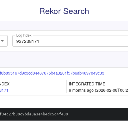
Rekor Search
Log Index
f8b895167d9c3cd84467675b4a3201f57b6ab4697e49c33
NDEX
INTEGRATED TIME
8171
6 months ago (2026-02-08T00:2
f34c27b30c9bda8a3e4b4dc5d4f480