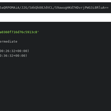
5aQRPOMAiA/J2G/5AkQk08JdVCL/S9awugHKd7HDvrjPWG3i8RluA==
a0360f716d76c5913c8'
00
:
26
:
32+00
:
0
:
36
:
32+00
: