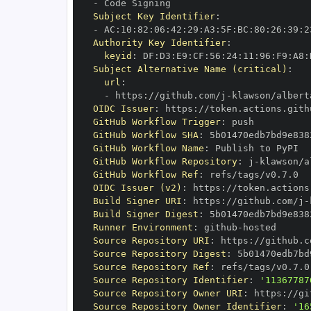
-
Subject Key Identifier
:
-
 AC
:
10
:
82
:
06
:
42
:
29
:
A3
:
5F
:
BC
:
80
:
26
:
39
:
2
Authority Key Identifier
:
keyid
:
 DF
:
D3
:
E9
:
CF
:
56
:
24
:
11
:
96
:
F9
:
A8
:
Subject Alternative Name (critical)
:
url
:
-
 https
:
//github.com/j
-
klawson/albert
OIDC Issuer
:
 https
:
GitHub Workflow Trigger
:
GitHub Workflow SHA
:
GitHub Workflow Name
:
GitHub Workflow Repository
:
 j
-
klawson/a
GitHub Workflow Ref
:
OIDC Issuer (v2)
:
 https
:
Build Signer URI
:
 https
:
//github.com/j
-
Build Signer Digest
:
Runner Environment
:
 github
-
Source Repository URI
:
 https
:
//github.c
Source Repository Digest
:
Source Repository Ref
:
Source Repository Identifier
:
'11367787
Source Repository Owner URI
:
 https
:
//gi
Source Repository Owner Identifier
:
'16