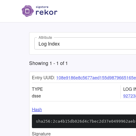
Attribute
Log Index
Showing
1
-
1
of
1
Entry UUID:
108e9186e8c5677aed155d9879665165e
TYPE
LOG I
dsse
92723
Hash
sha256:2ca4b15db026d4c7bec2d37e0499962aeb
Signature