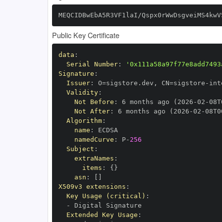
MEQCIDBwEbA5R3VF1laI/Qspx0rWwDsgveiMS4kwV
Public Key Certificate
data
:
Serial Number
:
'0x111a58a97f77e8add7493
Signature
:
Issuer
:
 O=sigstore.dev
,
 CN=sigstore
-
Validity
:
Not Before
:
 6 months ago (2026
-
02
-
08T
Not After
:
 6 months ago (2026
-
02
-
08T0
Algorithm
:
name
:
namedCurve
:
 P
-
256
Subject
:
extraNames
:
items
:
{
}
asn
:
[
]
X509v3 extensions
:
Key Usage (critical)
:
-
Extended Key Usage
: