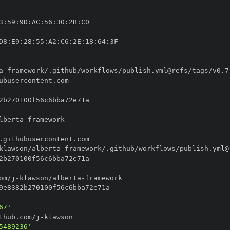
3
:
59
:
9D
:
AC
:
56
:
30
:
2B
:
D8
:
E9
:
28
:
55
:
A2
:
C6
:
2E
:
18
:
64
:
a
-
lberta
-
klawson/alberta
-
om/j
-
klawson/alberta
-
67'
thub.com/j
-
5489236'