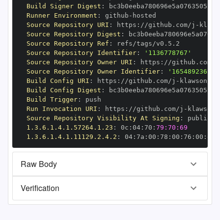
Build Signer Digest
:
Runner Environment
:
 github
-
Source Repository URI
:
 https
:
//github.com/j
-
klaws
Source Repository Digest
:
Source Repository Ref
:
Source Repository Identifier
:
'1136778767'
Source Repository Owner URI
:
 https
:
//github.com/j
Source Repository Owner Identifier
:
'165489236'
Build Config URI
:
 https
:
//github.com/j
-
klawson/al
Build Config Digest
:
Build Trigger
:
Run Invocation URI
:
 https
:
//github.com/j
-
klawson/
Source Repository Visibility At Signing
:
1.3.6.1.4.1.57264.1.23
:
 0c
:
04
:
70
:
79:70:69
1.3.6.1.4.1.11129.2.4.2
:
 04
:
7a
:
00
:
78
:
00
:
76
:
00
:
dd
:
Raw Body
Verification