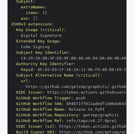
Subject
:
extraNames
:
items
:
{
}
asn
:
[
]
X509v3 extensions
:
Key Usage (critical)
:
-
Extended Key Usage
:
-
Subject Key Identifier
:
-
 C4
:
29
:
20
:
88
:
3F
:
E0
:
9F
:
B9
:
4D
:
A6
:
94
:
DA
:
88
:
4B
:
49
:
28
Authority Key Identifier
:
keyid
:
 DF
:
D3
:
E9
:
CF
:
56
:
24
:
11
:
96
:
F9
:
A8
:
D8
:
E9
:
28
:
5
Subject Alternative Name (critical)
:
url
:
-
 https
:
//github.com/getzep/graphiti/.github/wo
OIDC Issuer
:
 https
:
GitHub Workflow Trigger
:
GitHub Workflow SHA
:
GitHub Workflow Name
:
GitHub Workflow Repository
:
GitHub Workflow Ref
:
OIDC Issuer (v2)
:
 https
:
Build Signer URI
:
 https
:
//github.com/getzep/graph