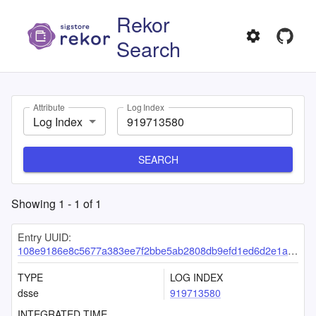
Rekor
Search
Attribute
Log Index
Log Index
SEARCH
Showing
1
-
1
of
1
Entry UUID:
108e9186e8c5677a383ee7f2bbe5ab2808db9efd1ed6d2e1a7ffced11839f98f2e41fdd1dadb720e
TYPE
LOG INDEX
dsse
919713580
INTEGRATED TIME