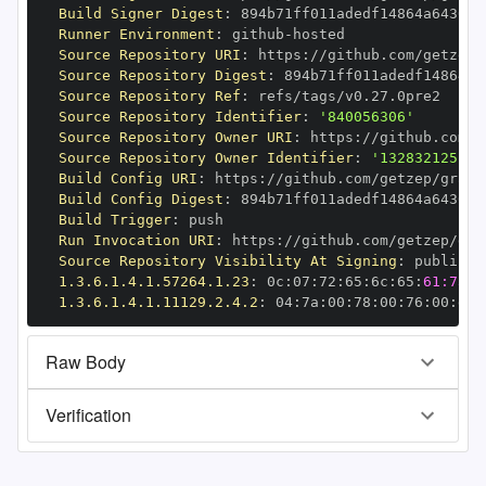
Build Signer Digest
:
Runner Environment
:
 github
-
Source Repository URI
:
 https
:
Source Repository Digest
:
Source Repository Ref
:
Source Repository Identifier
:
'840056306'
Source Repository Owner URI
:
 https
:
Source Repository Owner Identifier
:
'132832125'
Build Config URI
:
 https
:
//github.com/getzep/graph
Build Config Digest
:
Build Trigger
:
Run Invocation URI
:
 https
:
Source Repository Visibility At Signing
:
1.3.6.1.4.1.57264.1.23
:
 0c
:
07
:
72
:
65
:
6c
:
65
:
61:73:6
1.3.6.1.4.1.11129.2.4.2
:
 04
:
7a
:
00
:
78
:
00
:
76
:
00
:
dd
:
Raw Body
Verification