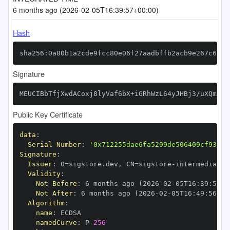
6 months ago (2026-02-05T16:39:57+00:00)
Hash
sha256:0a80b1a2cde9fcc80e06f27aadbffb2acb9e267c60de
Signature
MEUCIBbTfjXwdACoxj8lyVaf6bX+iGRhWzL64yJHBj3/uXQmAiE
Public Key Certificate
data
:
Serial Number
:
'0x712255dae6fa5299de506409cf93469
Signature
:
Issuer
:
 O=sigstore.dev
,
 CN=sigstore
-
Validity
:
Not Before
:
 6 months ago (2026
-
02
-
05T16
:
39
:
56+0
Not After
:
 6 months ago (2026
-
02
-
05T16
:
49
:
56+00
Algorithm
:
name
:
namedCurve
:
 P
-
256