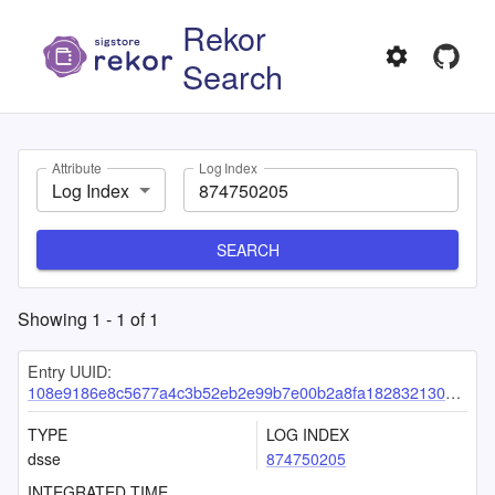
Rekor
Search
Attribute
Log Index
Log Index
SEARCH
Showing
1
-
1
of
1
Entry UUID:
108e9186e8c5677a4c3b52eb2e99b7e00b2a8fa1828321306fcdfe37baf3e68c4644f181042a96a0
TYPE
LOG INDEX
dsse
874750205
INTEGRATED TIME