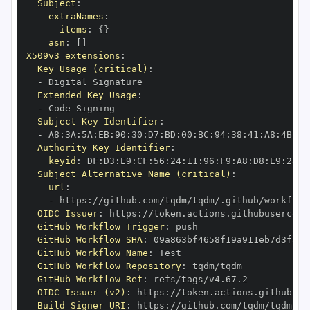
Subject
:
extraNames
:
items
:
{
}
asn
:
[
]
X509v3 extensions
:
Key Usage (critical)
:
-
Extended Key Usage
:
-
Subject Key Identifier
:
-
 A8
:
3A
:
5A
:
EB
:
90
:
30
:
D7
:
BD
:
00
:
BC
:
94
:
38
:
41
:
A8
:
4B
:
15
Authority Key Identifier
:
keyid
:
 DF
:
D3
:
E9
:
CF
:
56
:
24
:
11
:
96
:
F9
:
A8
:
D8
:
E9
:
28
:
5
Subject Alternative Name (critical)
:
url
:
-
 https
:
OIDC Issuer
:
 https
:
GitHub Workflow Trigger
:
GitHub Workflow SHA
:
GitHub Workflow Name
:
GitHub Workflow Repository
:
GitHub Workflow Ref
:
OIDC Issuer (v2)
:
 https
:
Build Signer URI
:
 https
: