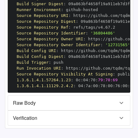
Build Signer Digest
:
Runner Environment
:
 github
-
Source Repository URI
:
 https
:
Source Repository Digest
:
Source Repository Ref
:
Source Repository Identifier
:
'36804486'
Source Repository Owner URI
:
 https
:
Source Repository Owner Identifier
:
'12731565'
Build Config URI
:
 https
:
Build Config Digest
:
Build Trigger
:
Run Invocation URI
:
 https
:
Source Repository Visibility At Signing
:
1.3.6.1.4.1.57264.1.23
:
 0c
:
04
:
70
:
79:70:69
1.3.6.1.4.1.11129.2.4.2
:
 04
:
7a
:
00
:
78
:
00
:
76
:
00
:
dd
:
Raw Body
Verification