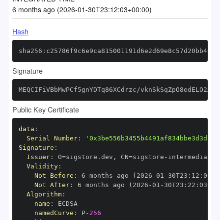
6 months ago (2026-01-30T23:12:03+00:00)
Hash
sha256:c25786f9c6e9ca815001191d6e2d69e8c57d20bb407f
Signature
MEQCIFiVBbMwPCf5gnYDTq86XCdrzc/vknSkSqZpO8edELO2AiB
Public Key Certificate
data
:
Serial Number
:
'0x3be556b3455b4491af834bbe3d3d149
Signature
:
Issuer
:
 O=sigstore.dev
,
 CN=sigstore
-
Validity
:
Not Before
:
 6 months ago (2026
-
01
-
30T23
:
12
:
03+0
Not After
:
 6 months ago (2026
-
01
-
30T23
:
22
:
03+00
Algorithm
:
name
:
namedCurve
:
 P
-
256