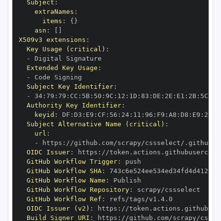
Subject
:
extraNames
:
items
:
{
}
asn
:
[
]
X509v3 extensions
:
Key Usage (critical)
:
-
Extended Key Usage
:
-
Subject Key Identifier
:
-
 34
:
79
:
79
:
CC
:
5B
:
50
:
9C
:
12
:
1D
:
83
:
DE
:
2E
:
E1
:
2B
:
5C
:
BF
Authority Key Identifier
:
keyid
:
 DF
:
D3
:
E9
:
CF
:
56
:
24
:
11
:
96
:
F9
:
A8
:
D8
:
E9
:
28
:
5
Subject Alternative Name (critical)
:
url
:
-
 https
:
OIDC Issuer
:
 https
:
GitHub Workflow Trigger
:
GitHub Workflow SHA
:
GitHub Workflow Name
:
GitHub Workflow Repository
:
GitHub Workflow Ref
:
OIDC Issuer (v2)
:
 https
:
Build Signer URI
:
 https
: