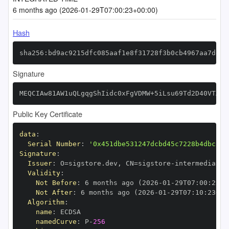
6 months ago (2026-01-29T07:00:23+00:00)
Hash
sha256:bd9ac9215dfc085aaf1e8f31728f3b0cb4967aa7de05
Signature
MEQCIAw81AW1uQLgqgShIidc0xFgVDMW+5iLsu69Td2D40VTAiB
Public Key Certificate
data
:
Serial Number
:
'0x451dbe531247dcbd45c7228b4dbcb33
Signature
:
Issuer
:
 O=sigstore.dev
,
 CN=sigstore
-
Validity
:
Not Before
:
 6 months ago (2026
-
01
-
29T07
:
00
:
23+0
Not After
:
 6 months ago (2026
-
01
-
29T07
:
10
:
23+00
Algorithm
:
name
:
namedCurve
:
 P
-
256