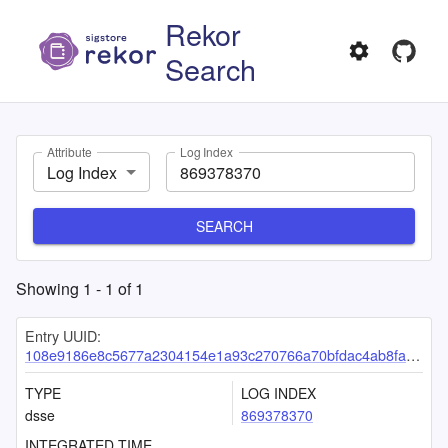
Rekor
Search
Attribute
Log Index
Log Index
SEARCH
Showing
1
-
1
of
1
Entry UUID:
108e9186e8c5677a2304154e1a93c270766a70bfdac4ab8fa6db27ac0c151735ba7988708f91e49e
TYPE
LOG INDEX
dsse
869378370
INTEGRATED TIME