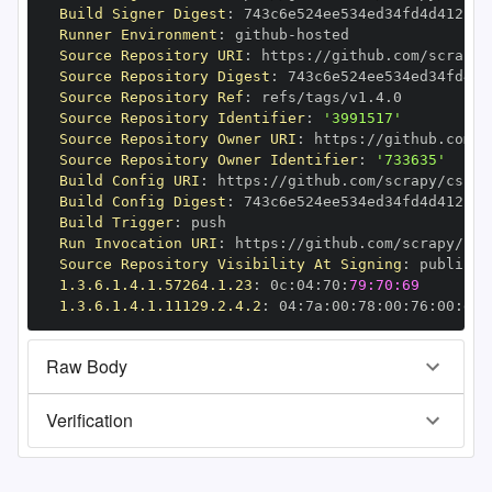
Build Signer Digest
:
Runner Environment
:
 github
-
Source Repository URI
:
 https
:
Source Repository Digest
:
Source Repository Ref
:
Source Repository Identifier
:
'3991517'
Source Repository Owner URI
:
 https
:
Source Repository Owner Identifier
:
'733635'
Build Config URI
:
 https
:
Build Config Digest
:
Build Trigger
:
Run Invocation URI
:
 https
:
Source Repository Visibility At Signing
:
1.3.6.1.4.1.57264.1.23
:
 0c
:
04
:
70
:
79:70:69
1.3.6.1.4.1.11129.2.4.2
:
 04
:
7a
:
00
:
78
:
00
:
76
:
00
:
dd
:
Raw Body
Verification