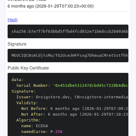
6 months ago (2026-01-29T07:00:23+00:00)
Hash
sha256:b7e7f7bf03bbd5ffbd4fcd832e71b6dccb2b0936b772
Signature
MEUCIQCBs6CdjtsMo/TG2Uce3HFFsxg7bhmuaCMretSstfhhhAI
Public Key Certificate
data
:
Serial Number
:
'0x451dbe531247dcbd45c7228b4dbcb33
Signature
:
Issuer
:
 O=sigstore.dev
,
 CN=sigstore
-
Validity
:
Not Before
:
 6 months ago (2026
-
01
-
29T07
:
00
:
23+0
Not After
:
 6 months ago (2026
-
01
-
29T07
:
10
:
23+00
Algorithm
:
name
:
namedCurve
:
 P
-
256