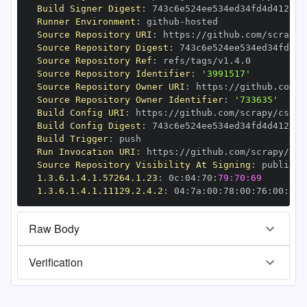
Build Signer Digest
:
Runner Environment
:
 github
-
Source Repository URI
:
 https
:
Source Repository Digest
:
Source Repository Ref
:
Source Repository Identifier
:
'3991517'
Source Repository Owner URI
:
 https
:
Source Repository Owner Identifier
:
'733635'
Build Config URI
:
 https
:
Build Config Digest
:
Build Trigger
:
Run Invocation URI
:
 https
:
Source Repository Visibility At Signing
:
1.3.6.1.4.1.57264.1.23
:
 0c
:
04
:
70
:
79:70:69
1.3.6.1.4.1.11129.2.4.2
:
 04
:
7a
:
00
:
78
:
00
:
76
:
00
:
dd
:
Raw Body
Verification