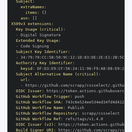
Subject
:
extraNames
:
items
:
{
}
asn
:
[
]
X509v3 extensions
:
Key Usage (critical)
:
-
Extended Key Usage
:
-
Subject Key Identifier
:
-
 34
:
79
:
79
:
CC
:
5B
:
50
:
9C
:
12
:
1D
:
83
:
DE
:
2E
:
E1
:
2B
:
5C
:
BF
Authority Key Identifier
:
keyid
:
 DF
:
D3
:
E9
:
CF
:
56
:
24
:
11
:
96
:
F9
:
A8
:
D8
:
E9
:
28
:
5
Subject Alternative Name (critical)
:
url
:
-
 https
:
OIDC Issuer
:
 https
:
GitHub Workflow Trigger
:
GitHub Workflow SHA
:
GitHub Workflow Name
:
GitHub Workflow Repository
:
GitHub Workflow Ref
:
OIDC Issuer (v2)
:
 https
:
Build Signer URI
:
 https
: