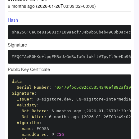
6 months ago (2026-01-26T03:39:02+00:00)
Hash
sha256:0e0ce816881c7109aacf734b9b58beb4900b0ac4cbe4
Signature
MEQCIAeR0HKq+lpqFMBxUzGnRwIaOrlukltVTpyIl9e+Du96AiB
Public Key Certificate
data
:
Serial Number
:
'0x470fbc5c92cc5354340ef882af39e0d
Signature
:
Issuer
:
 O=sigstore.dev
,
 CN=sigstore
-
Validity
:
Not Before
:
 6 months ago (2026
-
01
-
26T03
:
39
:
02+0
Not After
:
 6 months ago (2026
-
01
-
26T03
:
49
:
02+00
Algorithm
:
name
:
namedCurve
:
 P
-
256