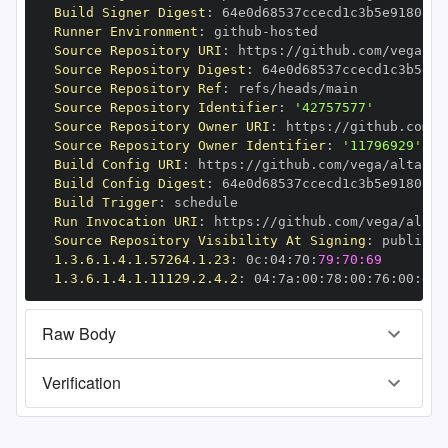
Build Signer Digest
:
Runner Environment
:
 github
-
Source Repository URI
:
 https
:
Source Repository Digest
:
Source Repository Ref
:
Source Repository Identifier
:
'42757577'
Source Repository Owner URI
:
 https
:
Source Repository Owner Identifier
:
'11796929'
Build Config URI
:
 https
:
Build Config Digest
:
Build Trigger
:
Run Invocation URI
:
 https
:
Source Repository Visibility At Signing
:
1.3.6.1.4.1.57264.1.23
:
 0c
:
04
:
70
:
79:70:69
1.3.6.1.4.1.11129.2.4.2
:
 04
:
7a
:
00
:
78
:
00
:
76
:
00
:
dd
:
Raw Body
Verification