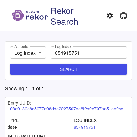
Rekor
Search
Attribute
Log Index
Log Index
SEARCH
Showing
1
-
1
of
1
Entry UUID:
108e9186e8c5677a98dde2227507ee8f2a9b707ae51ee2cba9e2bc851015b2a5ab337a204615fc1e
TYPE
LOG INDEX
dsse
854915751
INTEGRATED TIME