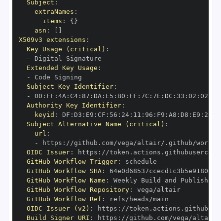
Subject
:
extraNames
:
items
:
{
}
asn
:
[
]
X509v3 extensions
:
Key Usage (critical)
:
-
Extended Key Usage
:
-
Subject Key Identifier
:
-
 00
:
FF
:
4A
:
C4
:
87
:
DA
:
E5
:
B0
:
FF
:
7C
:
7E
:
DC
:
33
:
02
:
02
:
E6
Authority Key Identifier
:
keyid
:
 DF
:
D3
:
E9
:
CF
:
56
:
24
:
11
:
96
:
F9
:
A8
:
D8
:
E9
:
28
:
5
Subject Alternative Name (critical)
:
url
:
-
 https
:
OIDC Issuer
:
 https
:
GitHub Workflow Trigger
:
GitHub Workflow SHA
:
GitHub Workflow Name
:
GitHub Workflow Repository
:
GitHub Workflow Ref
:
OIDC Issuer (v2)
:
 https
:
Build Signer URI
:
 https
: