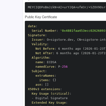
MEYCIQDPoBmJzkN+AI+urYJQA+ofW3r/+SZOV9Osr
Public Key Certificate
data
:
Serial Number
:
'0x4881faa453ecc02626893
Signature
:
Issuer
:
 O=sigstore.dev
,
 CN=sigstore
-
Validity
:
Not Before
:
 6 months ago (2026
-
01
-
23T
Not After
:
 6 months ago (2026
-
01
-
23T1
Algorithm
:
name
:
namedCurve
:
 P
-
256
Subject
:
extraNames
:
items
:
{
}
asn
:
[
]
X509v3 extensions
:
Key Usage (critical)
:
-
Extended Key Usage
: