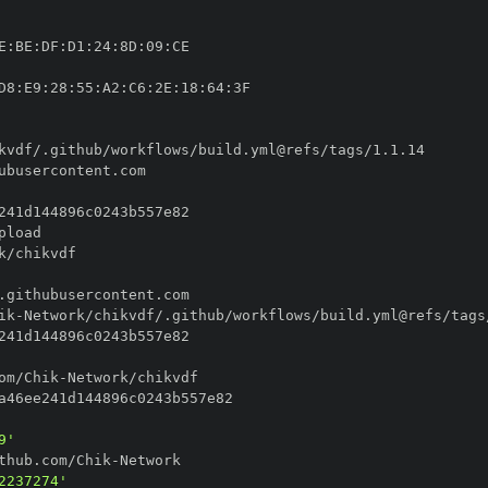
E
:
BE
:
DF
:
D1
:
24
:
8D
:
09
:
D8
:
E9
:
28
:
55
:
A2
:
C6
:
2E
:
18
:
64
:
ik
-
om/Chik
-
9'
thub.com/Chik
-
2237274'