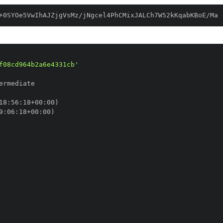
+0SYOe5VwIhAJZjgVsMz/jNgcel4PhCMixJALCh7W52kKqabKBoE/Ma
f08cd964b2a6e4331cb'
18
:
56
:
18+00
:
9
:
06
:
18+00
: