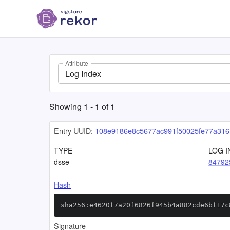
Attribute
Log Index
Showing
1
-
1
of
1
Entry UUID:
108e9186e8c5677ac991f50025fe77a316
TYPE
LOG I
dsse
84792
Hash
sha256:e4620f7a20f6826f945b4a882cde6bf17c
Signature