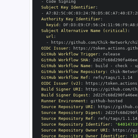
-
Subject Key Identifier
:
-
 A7
:
B2
:
5C
:
0C
:
03
:
24
:
78
:
D5
:
8C
:
A7
:
40
:
E7
:
2
Authority Key Identifier
:
keyid
:
 DF
:
D3
:
E9
:
CF
:
56
:
24
:
11
:
96
:
F9
:
A8
:
Subject Alternative Name (critical)
:
url
:
-
 https
:
//github.com/Chik
-
OIDC Issuer
:
 https
:
GitHub Workflow Trigger
:
GitHub Workflow SHA
:
GitHub Workflow Name
:
 build 
-
 check 
-
GitHub Workflow Repository
:
 Chik
-
GitHub Workflow Ref
:
OIDC Issuer (v2)
:
 https
:
Build Signer URI
:
 https
:
//github.com/Ch
Build Signer Digest
:
Runner Environment
:
 github
-
Source Repository URI
:
 https
:
//github.c
Source Repository Digest
:
Source Repository Ref
:
Source Repository Identifier
:
'64014733
Source Repository Owner URI
:
 https
:
//gi
Source Repository Owner Identifier
:
'13