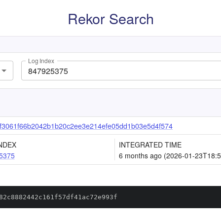
Rekor Search
Log Index
f3061f66b2042b1b20c2ee3e214efe05dd1b03e5d4f574
NDEX
INTEGRATED TIME
5375
6 months ago (2026-01-23T18:5
82c8882442c161f57df41ac72e993f