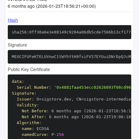
6 months ago (2026-01-23T18:56:21+00:00)
Hash
sha256:0ff30a6e3e88149c9204a06db5cde7566b13cf177093
Signature
MEUCIFUFeKTELUVnwC1tWYhYtH9fsiFV57EYUuiDNrDpQJcMAiE
Public Key Certificate
data
:
Serial Number
:
'0x4881faa453ecc02626893f08cd964b2
Signature
:
Issuer
:
 O=sigstore.dev
,
 CN=sigstore
-
Validity
:
Not Before
:
 6 months ago (2026
-
01
-
23T18
:
56
:
18+0
Not After
:
 6 months ago (2026
-
01
-
23T19
:
06
:
18+00
Algorithm
:
name
:
namedCurve
:
 P
-
256