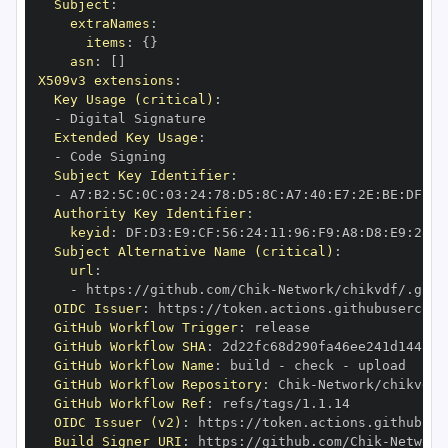
Subject
:
extraNames
:
items
:
{
}
asn
:
[
]
X509v3 extensions
:
Key Usage (critical)
:
-
Extended Key Usage
:
-
Subject Key Identifier
:
-
 A7
:
B2
:
5C
:
0C
:
03
:
24
:
78
:
D5
:
8C
:
A7
:
40
:
E7
:
2E
:
BE
:
DF
:
D1
Authority Key Identifier
:
keyid
:
 DF
:
D3
:
E9
:
CF
:
56
:
24
:
11
:
96
:
F9
:
A8
:
D8
:
E9
:
28
:
5
Subject Alternative Name (critical)
:
url
:
-
 https
:
//github.com/Chik
-
OIDC Issuer
:
 https
:
GitHub Workflow Trigger
:
GitHub Workflow SHA
:
GitHub Workflow Name
:
 build 
-
 check 
-
GitHub Workflow Repository
:
 Chik
-
GitHub Workflow Ref
:
OIDC Issuer (v2)
:
 https
:
Build Signer URI
:
 https
:
//github.com/Chik
-