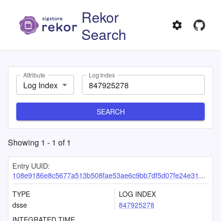
Rekor
Search
Attribute
Log Index
Log Index
SEARCH
Showing
1
-
1
of
1
Entry UUID:
108e9186e8c5677a513b508fae53ae6c9bb7df5d07fe24e31a9dfda500e9c534877abe71eb8a4e1e
TYPE
LOG INDEX
dsse
847925278
INTEGRATED TIME