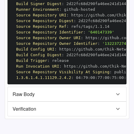
Build Signer Digest
:
Runner Environment
:
 github
-
Source Repository URI
:
 https
:
//github.com/Chik
-
Source Repository Digest
:
Source Repository Ref
:
Source Repository Identifier
:
'640147339'
Source Repository Owner URI
:
 https
:
//github.com/C
Source Repository Owner Identifier
:
'132237274'
Build Config URI
:
 https
:
//github.com/Chik
-
Build Config Digest
:
Build Trigger
:
Run Invocation URI
:
 https
:
//github.com/Chik
-
Source Repository Visibility At Signing
:
1.3.6.1.4.1.11129.2.4.2
:
 04
:
79
:
00
:
77
:
00
:
75
:
00
:
dd
:
Raw Body
Verification