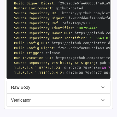
Build Signer Digest
:
Runner Environment
:
 github
-
Source Repository URI
:
 https
:
//github.com/biotite
Source Repository Digest
:
Source Repository Ref
:
Source Repository Identifier
:
'98795444'
Source Repository Owner URI
:
 https
:
//github.com/b
Source Repository Owner Identifier
:
'33664918'
Build Config URI
:
 https
:
//github.com/biotite
-
Build Config Digest
:
Build Trigger
:
Run Invocation URI
:
 https
:
//github.com/biotite
-
Source Repository Visibility At Signing
:
1.3.6.1.4.1.57264.1.23
:
 0c
:
07
:
70
:
75
:
62
:
6c
:
69:73:6
1.3.6.1.4.1.11129.2.4.2
:
 04
:
7b
:
00
:
79
:
00
:
77
:
00
:
dd
:
Raw Body
Verification