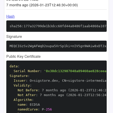
7 months ago (2026-01-23T12:46:30+00:00)
Hash
sha256:177a32799de1b3dcc60fd44a8486f1aab4860a107fc4
Signature
MEQCIGzSv2WgAFWqD2oupa5XrSp1ki+nIV5gn9WAiw8xDTJxAiB
Public Key Certificate
data
:
Serial Number
:
'0x30dc132987048a89460ae828ceea6c2
Signature
:
Issuer
:
 O=sigstore.dev
,
 CN=sigstore
-
Validity
:
Not Before
:
 7 months ago (2026
-
01
-
23T12
:
46
:
24+0
Not After
:
 7 months ago (2026
-
01
-
23T12
:
56
:
24+00
Algorithm
:
name
:
namedCurve
:
 P
-
256