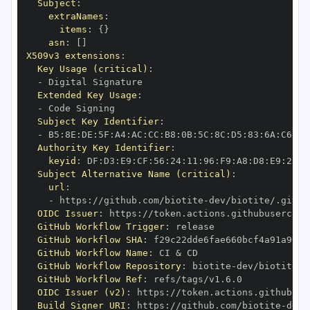
Subject
:
extraNames
:
items
:
{
}
asn
:
[
]
X509v3 extensions
:
Key Usage (critical)
:
-
Extended Key Usage
:
-
Subject Key Identifier
:
-
 B5
:
8E
:
DE
:
5F
:
A4
:
AC
:
CC
:
B8
:
0B
:
5C
:
8C
:
D5
:
83
:
6A
:
C6
:
64
Authority Key Identifier
:
keyid
:
 DF
:
D3
:
E9
:
CF
:
56
:
24
:
11
:
96
:
F9
:
A8
:
D8
:
E9
:
28
:
5
Subject Alternative Name (critical)
:
url
:
-
 https
:
//github.com/biotite
-
OIDC Issuer
:
 https
:
GitHub Workflow Trigger
:
GitHub Workflow SHA
:
GitHub Workflow Name
:
GitHub Workflow Repository
:
 biotite
-
GitHub Workflow Ref
:
OIDC Issuer (v2)
:
 https
:
Build Signer URI
:
 https
:
//github.com/biotite
-