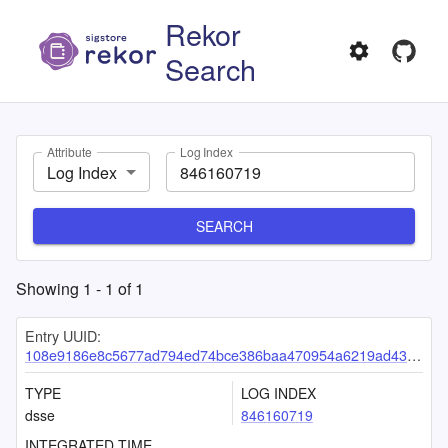
Rekor
Search
Attribute
Log Index
Log Index
SEARCH
Showing
1
-
1
of
1
Entry UUID:
108e9186e8c5677ad794ed74bce386baa470954a6219ad43697e513f28b80c1e5f4ba461078c6124
TYPE
LOG INDEX
dsse
846160719
INTEGRATED TIME