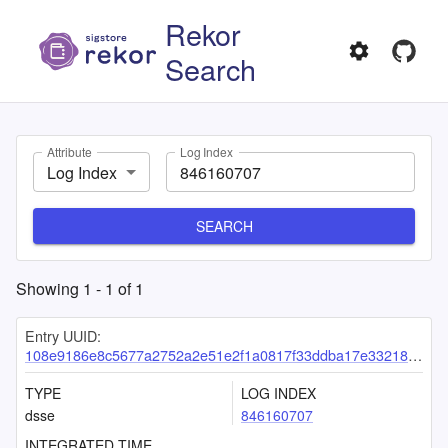
Rekor
Search
Attribute
Log Index
Log Index
SEARCH
Showing
1
-
1
of
1
Entry UUID:
108e9186e8c5677a2752a2e51e2f1a0817f33ddba17e33218bd853c49400bf3c7b95103cac2a6f05
TYPE
LOG INDEX
dsse
846160707
INTEGRATED TIME