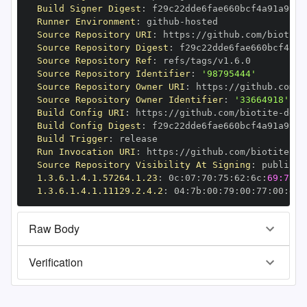
Build Signer Digest
:
Runner Environment
:
 github
-
Source Repository URI
:
 https
:
//github.com/biotite
Source Repository Digest
:
Source Repository Ref
:
Source Repository Identifier
:
'98795444'
Source Repository Owner URI
:
 https
:
//github.com/b
Source Repository Owner Identifier
:
'33664918'
Build Config URI
:
 https
:
//github.com/biotite
-
Build Config Digest
:
Build Trigger
:
Run Invocation URI
:
 https
:
//github.com/biotite
-
Source Repository Visibility At Signing
:
1.3.6.1.4.1.57264.1.23
:
 0c
:
07
:
70
:
75
:
62
:
6c
:
69:73:6
1.3.6.1.4.1.11129.2.4.2
:
 04
:
7b
:
00
:
79
:
00
:
77
:
00
:
dd
:
Raw Body
Verification