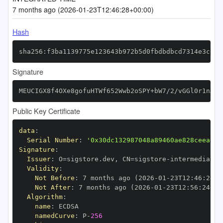
7 months ago (2026-01-23T12:46:28+00:00)
Hash
sha256:f3ba1139775e123643b972b5d0fbdbdbcd7314e3c0de
Signature
MEUCIGX8f4OXe8gofuHTWf652Wwb2oSPY+bW7/2/vGGl0r1nAiE
Public Key Certificate
data
:
Serial Number
:
'0x30dc132987048a89460ae828ceea6c2
Signature
:
Issuer
:
 O=sigstore.dev
,
 CN=sigstore
-
Validity
:
Not Before
:
 7 months ago (2026
-
01
-
23T12
:
46
:
24+0
Not After
:
 7 months ago (2026
-
01
-
23T12
:
56
:
24+00
Algorithm
:
name
:
namedCurve
:
 P
-
256