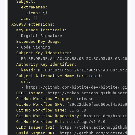
Subject
:
extraNames
:
items
:
{
}
asn
:
[
]
X509v3 extensions
:
Key Usage (critical)
:
-
Extended Key Usage
:
-
Subject Key Identifier
:
-
 B5
:
8E
:
DE
:
5F
:
A4
:
AC
:
CC
:
B8
:
0B
:
5C
:
8C
:
D5
:
83
:
6A
:
C6
:
64
Authority Key Identifier
:
keyid
:
 DF
:
D3
:
E9
:
CF
:
56
:
24
:
11
:
96
:
F9
:
A8
:
D8
:
E9
:
28
:
5
Subject Alternative Name (critical)
:
url
:
-
 https
:
//github.com/biotite
-
OIDC Issuer
:
 https
:
GitHub Workflow Trigger
:
GitHub Workflow SHA
:
GitHub Workflow Name
:
GitHub Workflow Repository
:
 biotite
-
GitHub Workflow Ref
:
OIDC Issuer (v2)
:
 https
:
Build Signer URI
:
 https
:
//github.com/biotite
-