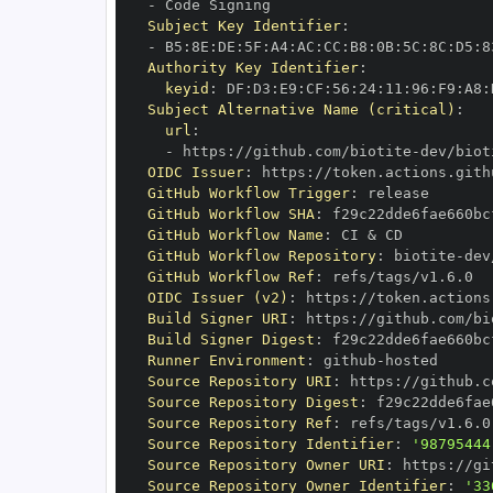
-
Subject Key Identifier
:
-
 B5
:
8E
:
DE
:
5F
:
A4
:
AC
:
CC
:
B8
:
0B
:
5C
:
8C
:
D5
:
8
Authority Key Identifier
:
keyid
:
 DF
:
D3
:
E9
:
CF
:
56
:
24
:
11
:
96
:
F9
:
A8
:
Subject Alternative Name (critical)
:
url
:
-
 https
:
//github.com/biotite
-
OIDC Issuer
:
 https
:
GitHub Workflow Trigger
:
GitHub Workflow SHA
:
GitHub Workflow Name
:
GitHub Workflow Repository
:
 biotite
-
GitHub Workflow Ref
:
OIDC Issuer (v2)
:
 https
:
Build Signer URI
:
 https
:
//github.com/bi
Build Signer Digest
:
Runner Environment
:
 github
-
Source Repository URI
:
 https
:
//github.c
Source Repository Digest
:
Source Repository Ref
:
Source Repository Identifier
:
'98795444
Source Repository Owner URI
:
 https
:
//gi
Source Repository Owner Identifier
:
'33