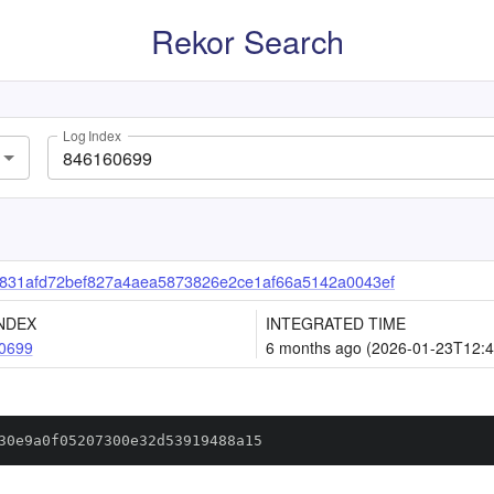
Rekor Search
Log Index
831afd72bef827a4aea5873826e2ce1af66a5142a0043ef
NDEX
INTEGRATED TIME
0699
6 months ago (2026-01-23T12:4
30e9a0f05207300e32d53919488a15