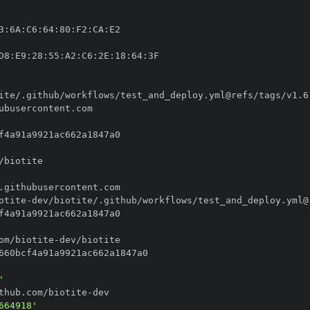
3
:
6A
:
C6
:
64
:
80
:
F2
:
CA
:
D8
:
E9
:
28
:
55
:
A2
:
C6
:
2E
:
18
:
64
:
otite
-
om/biotite
-
'
thub.com/biotite
-
664918'