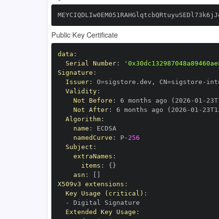
MEYCIQDLIw0EM051RAHGlqtcbQRtuyuSEDl73k6jJ
Public Key Certificate
data
:
Serial Number
:
'0x30dc132987048a89460ae
Signature
:
Issuer
:
 O=sigstore.dev
,
 CN=sigstore
-
Validity
:
Not Before
:
 6 months ago (2026
-
01
-
23T
Not After
:
 6 months ago (2026
-
01
-
23T1
Algorithm
:
name
:
namedCurve
:
 P
-
256
Subject
:
extraNames
:
items
:
{
}
asn
:
[
]
X509v3 extensions
:
Key Usage (critical)
:
-
Extended Key Usage
: