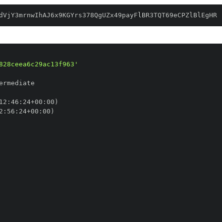
dVjY3mrnwIhAJ6x9KGYrs378QgUZx49payFlBR3TQT69eCPZlBlEgHR
828ceea6c29ac13f963'
12
:
46
:
24+00
:
2
:
56
:
24+00
: