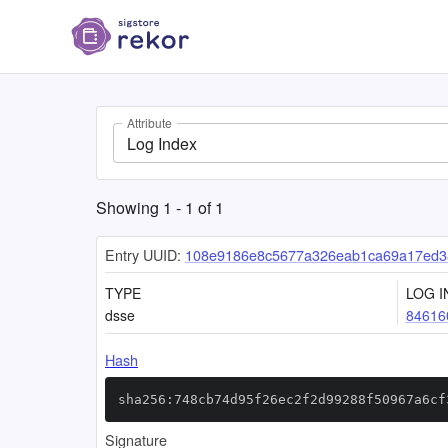
Attribute
Log Index
Showing
1
-
1
of
1
Entry UUID:
108e9186e8c5677a326eab1ca69a17ed3
TYPE
LOG I
dsse
84616
Hash
sha256:748cb74d95f26ec2f2d99288f50967a6cf
Signature