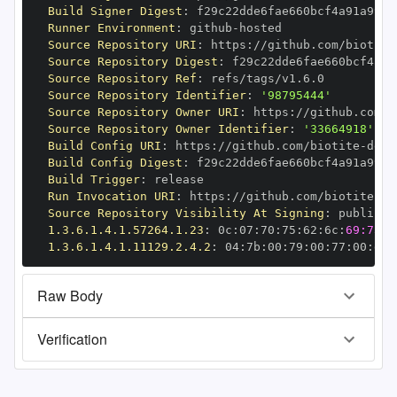
Build Signer Digest
:
Runner Environment
:
 github
-
Source Repository URI
:
 https
:
//github.com/biotite
Source Repository Digest
:
Source Repository Ref
:
Source Repository Identifier
:
'98795444'
Source Repository Owner URI
:
 https
:
//github.com/b
Source Repository Owner Identifier
:
'33664918'
Build Config URI
:
 https
:
//github.com/biotite
-
Build Config Digest
:
Build Trigger
:
Run Invocation URI
:
 https
:
//github.com/biotite
-
Source Repository Visibility At Signing
:
1.3.6.1.4.1.57264.1.23
:
 0c
:
07
:
70
:
75
:
62
:
6c
:
69:73:6
1.3.6.1.4.1.11129.2.4.2
:
 04
:
7b
:
00
:
79
:
00
:
77
:
00
:
dd
:
Raw Body
Verification