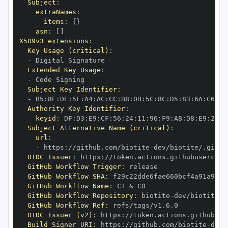
Subject
:
extraNames
:
items
:
{
}
asn
:
[
]
X509v3 extensions
:
Key Usage (critical)
:
-
Extended Key Usage
:
-
Subject Key Identifier
:
-
 B5
:
8E
:
DE
:
5F
:
A4
:
AC
:
CC
:
B8
:
0B
:
5C
:
8C
:
D5
:
83
:
6A
:
C6
:
64
Authority Key Identifier
:
keyid
:
 DF
:
D3
:
E9
:
CF
:
56
:
24
:
11
:
96
:
F9
:
A8
:
D8
:
E9
:
28
:
5
Subject Alternative Name (critical)
:
url
:
-
 https
:
//github.com/biotite
-
OIDC Issuer
:
 https
:
GitHub Workflow Trigger
:
GitHub Workflow SHA
:
GitHub Workflow Name
:
GitHub Workflow Repository
:
 biotite
-
GitHub Workflow Ref
:
OIDC Issuer (v2)
:
 https
:
Build Signer URI
:
 https
:
//github.com/biotite
-