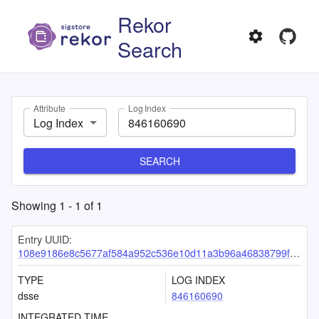
Rekor
Search
Attribute
Log Index
Log Index
SEARCH
Showing
1
-
1
of
1
Entry UUID:
108e9186e8c5677af584a952c536e10d11a3b96a46838799f01a15d81afd9a387bbdfc7e65a1253e
TYPE
LOG INDEX
dsse
846160690
INTEGRATED TIME