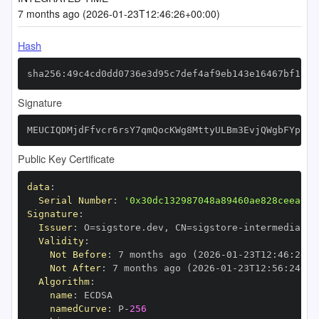
7 months ago (2026-01-23T12:46:26+00:00)
Hash
sha256:49c4cd0dd0736e3d95c7def4af9eb143e16467bf1b3b
Signature
MEUCIQDMjdFfvcr6rsY7qmQocKWg8MttyULBm3EvjQWgbFYpEAI
Public Key Certificate
data
:
Serial Number
:
'0x30dc132987048a89460ae828ceea6c2
Signature
:
Issuer
:
 O=sigstore.dev
,
 CN=sigstore
-
Validity
:
Not Before
:
 7 months ago (2026
-
01
-
23T12
:
46
:
24+0
Not After
:
 7 months ago (2026
-
01
-
23T12
:
56
:
24+00
Algorithm
:
name
:
namedCurve
:
 P
-
256