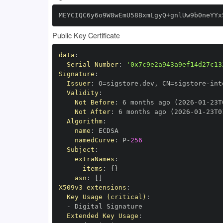
MEYCIQC6y6o9W8wEmU58BxmLgyQ+gnlUw9b0neYYx
Public Key Certificate
data
:
Serial Number
:
'0x7c9e2a943a9ef14d27c13
Signature
:
Issuer
:
 O=sigstore.dev
,
 CN=sigstore
-
Validity
:
Not Before
:
 6 months ago (2026
-
01
-
23T
Not After
:
 6 months ago (2026
-
01
-
23T0
Algorithm
:
name
:
namedCurve
:
 P
-
256
Subject
:
extraNames
:
items
:
{
}
asn
:
[
]
X509v3 extensions
:
Key Usage (critical)
:
-
Extended Key Usage
: