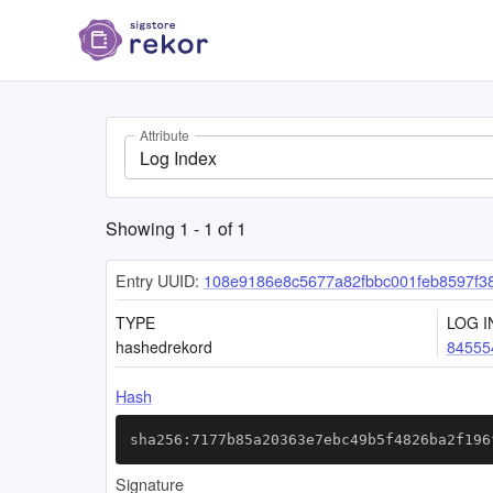
Attribute
Log Index
Showing
1
-
1
of
1
Entry UUID:
108e9186e8c5677a82fbbc001feb8597f3
TYPE
LOG I
hashedrekord
84555
Hash
sha256:7177b85a20363e7ebc49b5f4826ba2f196
Signature