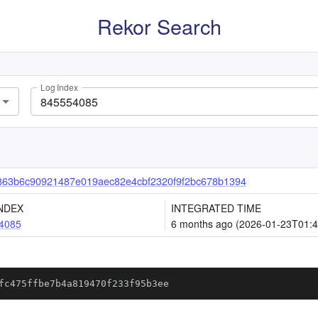
Rekor Search
Log Index
863b6c90921487e019aec82e4cbf2320f9f2bc678b1394
NDEX
INTEGRATED TIME
4085
6 months ago (2026-01-23T01:4
fc475ffbe7b4a819470f233f95b3ee