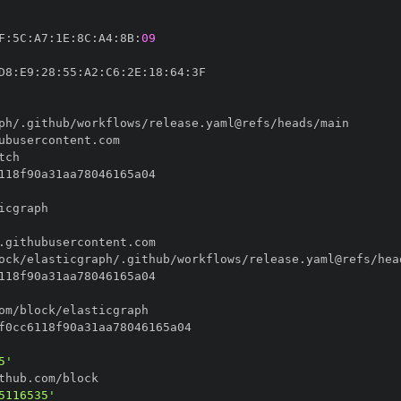
F
:
5C
:
A7
:
1E
:
8C
:
A4
:
8B
:
09
D8
:
E9
:
28
:
55
:
A2
:
C6
:
2E
:
18
:
64
:
5'
5116535'