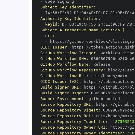
-
Subject Key Identifier
:
-
 74
:
58
:
E2
:
92
:
D1
:
04
:
4F
:
E0
:
E7
:
81
:
9B
:
F8
:
A
Authority Key Identifier
:
keyid
:
 DF
:
D3
:
E9
:
CF
:
56
:
24
:
11
:
96
:
F9
:
A8
:
Subject Alternative Name (critical)
:
url
:
-
 https
:
OIDC Issuer
:
 https
:
GitHub Workflow Trigger
:
GitHub Workflow SHA
:
GitHub Workflow Name
:
GitHub Workflow Repository
:
GitHub Workflow Ref
:
OIDC Issuer (v2)
:
 https
:
Build Signer URI
:
 https
:
Build Signer Digest
:
Runner Environment
:
 github
-
Source Repository URI
:
 https
:
Source Repository Digest
:
Source Repository Ref
:
Source Repository Identifier
:
'87503513
Source Repository Owner URI
:
 https
:
Source Repository Owner Identifier
:
'18