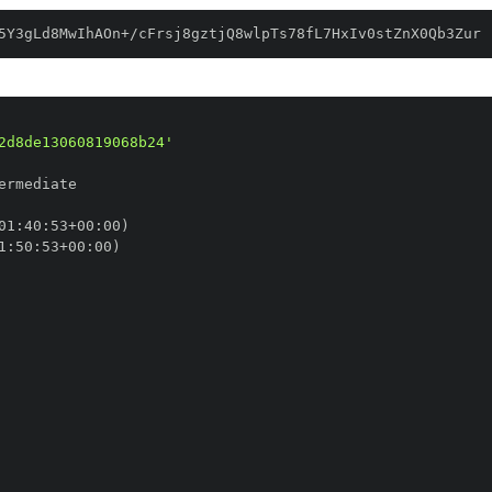
5Y3gLd8MwIhAOn+/cFrsj8gztjQ8wlpTs78fL7HxIv0stZnX0Qb3Zur
2d8de13060819068b24'
01
:
40
:
53+00
:
1
:
50
:
53+00
: