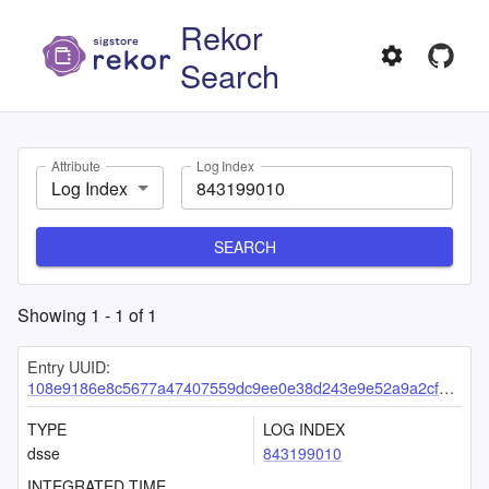
Rekor
Search
Attribute
Log Index
Log Index
SEARCH
Showing
1
-
1
of
1
Entry UUID:
108e9186e8c5677a47407559dc9ee0e38d243e9e52a9a2cf710d3aafd11908a360f427b91eed7fe2
TYPE
LOG INDEX
dsse
843199010
INTEGRATED TIME