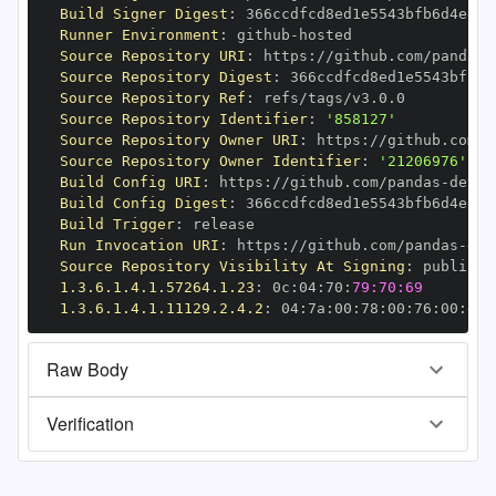
Build Signer Digest
:
Runner Environment
:
 github
-
Source Repository URI
:
 https
:
//github.com/pandas
-
Source Repository Digest
:
Source Repository Ref
:
Source Repository Identifier
:
'858127'
Source Repository Owner URI
:
 https
:
//github.com/p
Source Repository Owner Identifier
:
'21206976'
Build Config URI
:
 https
:
//github.com/pandas
-
Build Config Digest
:
Build Trigger
:
Run Invocation URI
:
 https
:
//github.com/pandas
-
Source Repository Visibility At Signing
:
1.3.6.1.4.1.57264.1.23
:
 0c
:
04
:
70
:
79:70:69
1.3.6.1.4.1.11129.2.4.2
:
 04
:
7a
:
00
:
78
:
00
:
76
:
00
:
dd
:
Raw Body
Verification