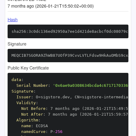
7 months ago (2026-01-21T15:50:02+00:00)
Hash
sha256:3c0dc136ed92950a7ee1d421de8acbcf0dc08079cb0b
Signature
MEQCIB7SGORA9ZhWB87UOfP39CvvLVTLFdsw9HkAuOMbS9cxAiB
Public Key Certificate
data
:
Serial Number
:
'0x6ae9a0308634bcda4c67171703366cf
Signature
:
Issuer
:
 O=sigstore.dev
,
 CN=sigstore
-
Validity
:
Not Before
:
 7 months ago (2026
-
01
-
21T15
:
49
:
57+0
Not After
:
 7 months ago (2026
-
01
-
21T15
:
59
:
57+00
Algorithm
:
name
:
namedCurve
:
 P
-
256