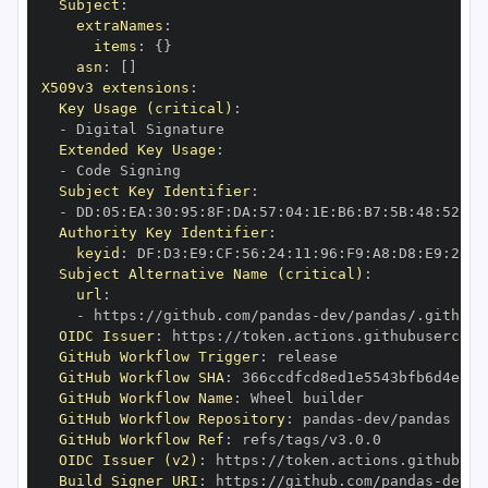
Subject
:
extraNames
:
items
:
{
}
asn
:
[
]
X509v3 extensions
:
Key Usage (critical)
:
-
Extended Key Usage
:
-
Subject Key Identifier
:
-
 DD
:
05
:
EA
:
30
:
95
:
8F
:
DA
:
57
:
04
:
1E
:
B6
:
B7
:
5B
:
48
:
52
:
94
Authority Key Identifier
:
keyid
:
 DF
:
D3
:
E9
:
CF
:
56
:
24
:
11
:
96
:
F9
:
A8
:
D8
:
E9
:
28
:
5
Subject Alternative Name (critical)
:
url
:
-
 https
:
//github.com/pandas
-
OIDC Issuer
:
 https
:
GitHub Workflow Trigger
:
GitHub Workflow SHA
:
GitHub Workflow Name
:
GitHub Workflow Repository
:
 pandas
-
GitHub Workflow Ref
:
OIDC Issuer (v2)
:
 https
:
Build Signer URI
:
 https
:
//github.com/pandas
-