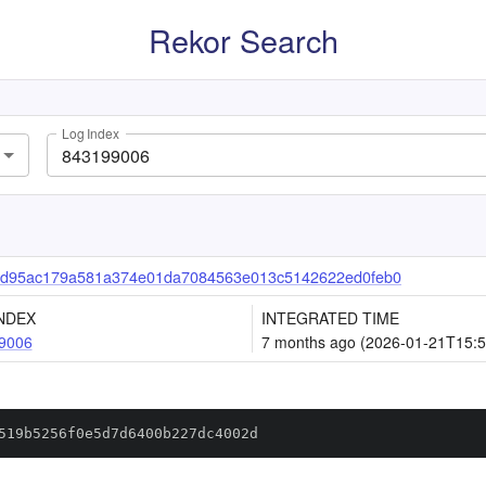
Rekor Search
Log Index
d95ac179a581a374e01da7084563e013c5142622ed0feb0
NDEX
INTEGRATED TIME
9006
7 months ago (2026-01-21T15:5
519b5256f0e5d7d6400b227dc4002d