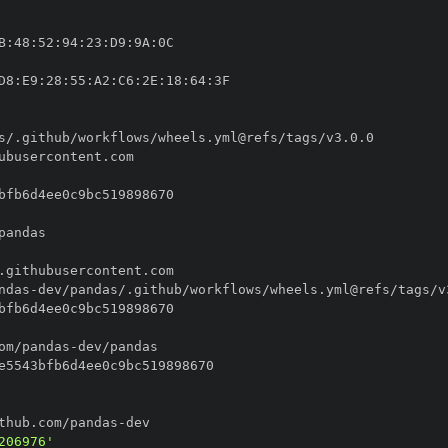
B
:
48
:
52
:
94
:
23
:
D9
:
9A
:
D8
:
E9
:
28
:
55
:
A2
:
C6
:
2E
:
18
:
64
:
ndas
-
om/pandas
-
thub.com/pandas
-
206976'