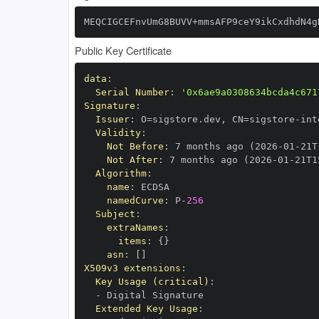
MEQCIGCEFnvUmG8BUVV+mmsAFP9ceY9ikCxdhdN4g
Public Key Certificate
data
:
Serial Number
:
'0x6ae9a0308634bcda4c671
Signature
:
Issuer
:
 O=sigstore.dev
,
 CN=sigstore
-
Validity
:
Not Before
:
 7 months ago (2026
-
01
-
21T
Not After
:
 7 months ago (2026
-
01
-
21T1
Algorithm
:
name
:
namedCurve
:
 P
-
256
Subject
:
extraNames
:
items
:
{
}
asn
:
[
]
X509v3 extensions
:
Key Usage (critical)
:
-
Extended Key Usage
: