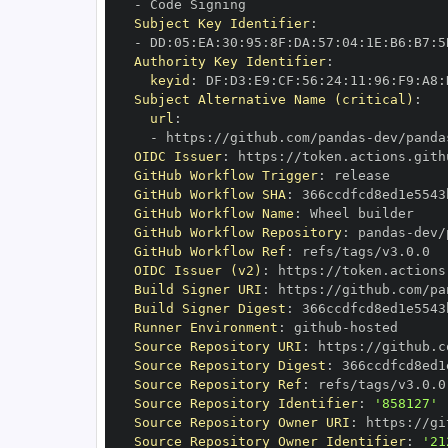
-
Subject Key Identifier
:
-
 DD
:
05
:
EA
:
30
:
95
:
8F
:
DA
:
57
:
04
:
1E
:
B6
:
B7
:
5
Authority Key Identifier
:
keyid
:
 DF
:
D3
:
E9
:
CF
:
56
:
24
:
11
:
96
:
F9
:
A8
:
Subject Alternative Name (critical)
:
url
:
-
 https
:
//github.com/pandas
-
OIDC Issuer
:
 https
:
GitHub Workflow Trigger
:
GitHub Workflow SHA
:
GitHub Workflow Name
:
GitHub Workflow Repository
:
 pandas
-
GitHub Workflow Ref
:
OIDC Issuer (v2)
:
 https
:
Build Signer URI
:
 https
:
//github.com/pa
Build Signer Digest
:
Runner Environment
:
 github
-
Source Repository URI
:
 https
:
//github.c
Source Repository Digest
:
Source Repository Ref
:
Source Repository Identifier
:
'858127'
Source Repository Owner URI
:
 https
:
//gi
Source Repository Owner Identifier
:
'21