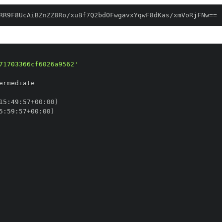
RR9F8UcAiBZnZZ8Ro/xuBf7Q2bdOFwgavxYqwF8dKas/xmVoRjFNw==
71703366cf6026a9562'
15
:
49
:
57+00
:
5
:
59
:
57+00
: