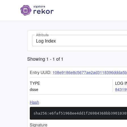
Attribute
Log Index
Showing
1
-
1
of
1
Entry UUID:
108e9186e8c5677ae2ad3118396ddda5b
TYPE
LOG I
dsse
84319
Hash
sha256:e6faf51968ee4dd1f26984368bb3901030
Signature