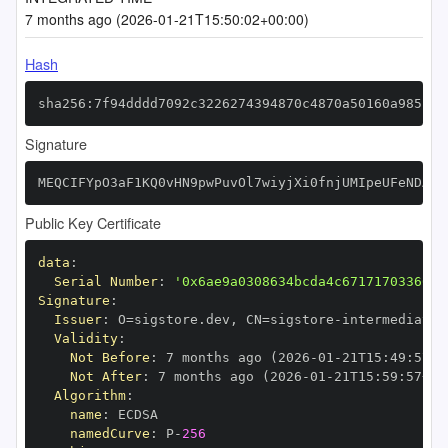
7 months ago (2026-01-21T15:50:02+00:00)
Hash
sha256:7f94dddd7092c3226274394870c4870a50160a985c7e
Signature
MEQCIFYpO3aF1KQ0vHN9pwPuvOl7wiyjXi0fnjUMIpeUFeNDAiB
Public Key Certificate
data
:
Serial Number
:
'0x6ae9a0308634bcda4c67171703366cf
Signature
:
Issuer
:
 O=sigstore.dev
,
 CN=sigstore
-
Validity
:
Not Before
:
 7 months ago (2026
-
01
-
21T15
:
49
:
57+0
Not After
:
 7 months ago (2026
-
01
-
21T15
:
59
:
57+00
Algorithm
:
name
:
namedCurve
:
 P
-
256