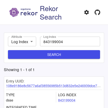
Rekor
Search
Attribute
Log Index
Log Index
SEARCH
Showing
1
-
1
of
1
Entry UUID:
108e9186e8c5677a6af38556985b513d832e5e246939dce7ad1e0b59ccb32dd56ee777b16cc4e289
TYPE
LOG INDEX
dsse
843199004
INTEGRATED TIME