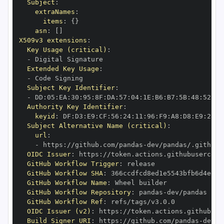
Subject
:
extraNames
:
items
:
{
}
asn
:
[
]
X509v3 extensions
:
Key Usage (critical)
:
-
Extended Key Usage
:
-
Subject Key Identifier
:
-
 DD
:
05
:
EA
:
30
:
95
:
8F
:
DA
:
57
:
04
:
1E
:
B6
:
B7
:
5B
:
48
:
52
:
94
Authority Key Identifier
:
keyid
:
 DF
:
D3
:
E9
:
CF
:
56
:
24
:
11
:
96
:
F9
:
A8
:
D8
:
E9
:
28
:
5
Subject Alternative Name (critical)
:
url
:
-
 https
:
//github.com/pandas
-
OIDC Issuer
:
 https
:
GitHub Workflow Trigger
:
GitHub Workflow SHA
:
GitHub Workflow Name
:
GitHub Workflow Repository
:
 pandas
-
GitHub Workflow Ref
:
OIDC Issuer (v2)
:
 https
:
Build Signer URI
:
 https
:
//github.com/pandas
-