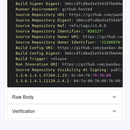
Build Signer Digest
:
Runner Environment
:
 github
-
Source Repository URI
:
 https
:
//github.com/pandas
-
Source Repository Digest
:
Source Repository Ref
:
Source Repository Identifier
:
'858127'
Source Repository Owner URI
:
 https
:
//github.com/p
Source Repository Owner Identifier
:
'21206976'
Build Config URI
:
 https
:
//github.com/pandas
-
Build Config Digest
:
Build Trigger
:
Run Invocation URI
:
 https
:
//github.com/pandas
-
Source Repository Visibility At Signing
:
1.3.6.1.4.1.57264.1.23
:
 0c
:
04
:
70
:
79:70:69
1.3.6.1.4.1.11129.2.4.2
:
 04
:
7a
:
00
:
78
:
00
:
76
:
00
:
dd
:
Raw Body
Verification